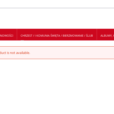
NOWOŚCI
CHRZEST / I KOMUNIA ŚWIĘTA / BIERZMOWANIE / ŚLUB
ALBUMY, K
 NEWSLETTER
uct is not available.