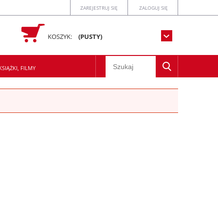
ZAREJESTRUJ SIĘ
ZALOGUJ SIĘ
KOSZYK:
(PUSTY)
SIĄŻKI, FILMY