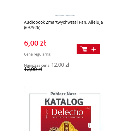
Kielich (NLP
akty
Audiobook Zmartwychwstał Pan, Alleluja
(697926)
1 050,0
6,00 zł
Cena regularn
Cena regularna:
Najniższa cena
12,00 zł
Najniższa cena:
1 490,00 z
1 140,00 z
12,00 zł