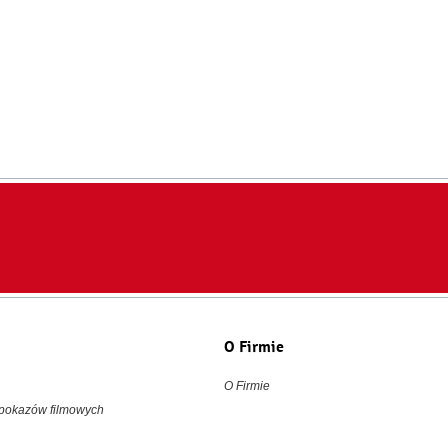
O Firmie
O Firmie
 pokazów filmowych