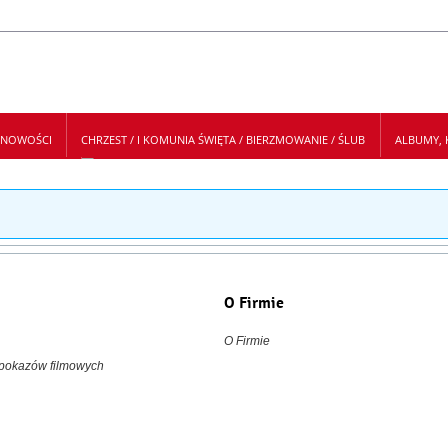
NOWOŚCI
CHRZEST / I KOMUNIA ŚWIĘTA / BIERZMOWANIE / ŚLUB
ALBUMY, K
 NEWSLETTER
O Firmie
O Firmie
 pokazów filmowych