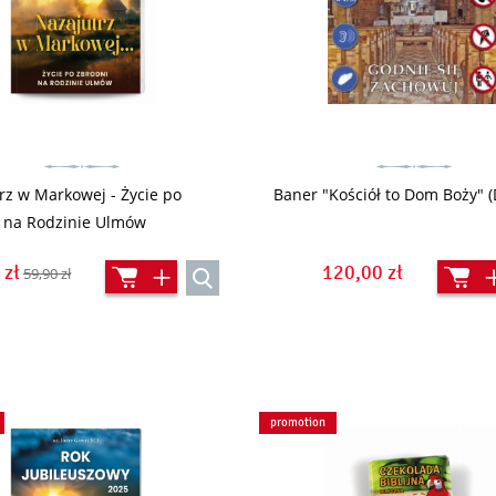
rz w Markowej - Życie po
Baner "Kościół to Dom Boży" 
 na Rodzinie Ulmów
 zł
120,00 zł
59,90 zł
promotion