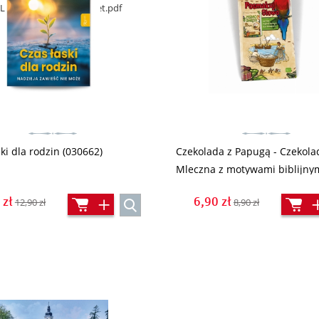
/DELECTIO%2036%20V7_net.pdf
ki dla rodzin (030662)
Czekolada z Papugą - Czekola
Mleczna z motywami biblijny
 zł
6,90 zł
12,90 zł
8,90 zł