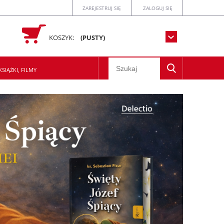
ZAREJESTRUJ SIĘ
ZALOGUJ SIĘ
KOSZYK:
(PUSTY)
SIĄŻKI, FILMY