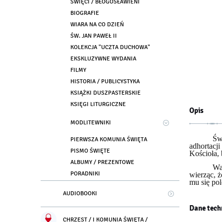
ŚWIĘCI / BŁOGOSŁAWIENI
BIOGRAFIE
WIARA NA CO DZIEŃ
ŚW. JAN PAWEŁ II
KOLEKCJA "UCZTA DUCHOWA"
EKSKLUZYWNE WYDANIA
FILMY
HISTORIA / PUBLICYSTYKA
KSIĄŻKI DUSZPASTERSKIE
KSIĘGI LITURGICZNE
Opis
MODLITEWNIKI
Św
PIERWSZA KOMUNIA ŚWIĘTA
adhortacj
PISMO ŚWIĘTE
Kościoła, 
ALBUMY / PREZENTOWE
Wa
PORADNIKI
wierząc, 
mu się pol
AUDIOBOOKI
Dane tech
CHRZEST / I KOMUNIA ŚWIĘTA /