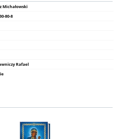
sz Michałowski
30-80-8
wniczy Rafael
ie