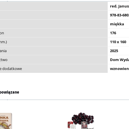
red. Janu
978-83-680
miękka
ron
176
mm.)
110 x 160
ania
2025
ctwo
Dom Wyda
je dodatkowe
wznowien
powiązane