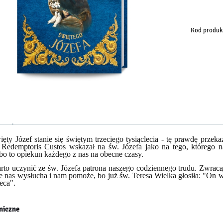
sp
Kod produk
ięty Józef stanie się świętym trzeciego tysiąclecia - tę prawdę prze
i Redemptoris Custos wskazał na św. Józefa jako na tego, którego 
bo to opiekun każdego z nas na obecne czasy.
rto uczynić ze św. Józefa patrona naszego codziennego trudu. Zwracaj
że nas wysłucha i nam pomoże, bo już św. Teresa Wielka głosiła: "On
eca".
niczne