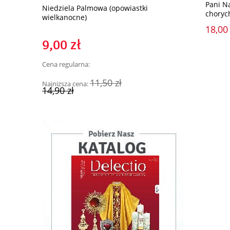
Pani N
Niedziela Palmowa (opowiastki
Tiktokowe Q
choryc
wielkanocne)
18,00 
9,00 zł
29,00 z
Cena regularna:
Cena regularn
11,50 zł
Najniższa cena:
Najniższa cen
14,90 zł
49,90 zł