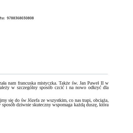
rzedaży.
tu:
9788368030808
kazała nam francuska mistyczka. Także św. Jan Paweł II w
należy w szczególny sposób czcić i na nowo odkryć dla
my się do św Józefa ze wszystkim, co nas trapi, obciąża,
 w sposób dziwnie skuteczny wspomaga każdą duszę, która