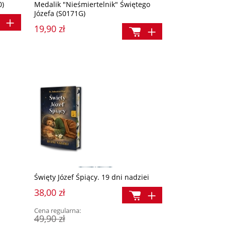
0)
Medalik "Nieśmiertelnik" Świętego
Dzieje Jezusa dla dzieci
Koronka wyzwolenia 
Józefa (S0171G)
19,90 zł
70,00 zł
14,90 zł
Cena regularna:
Cena regularna:
79,00 zł
19,90 
Najniższa cena:
Najniższa cena:
99,00 zł
19,90 zł
Święty Józef Śpiący. 19 dni nadziei
38,00 zł
Cena regularna:
49,90 zł