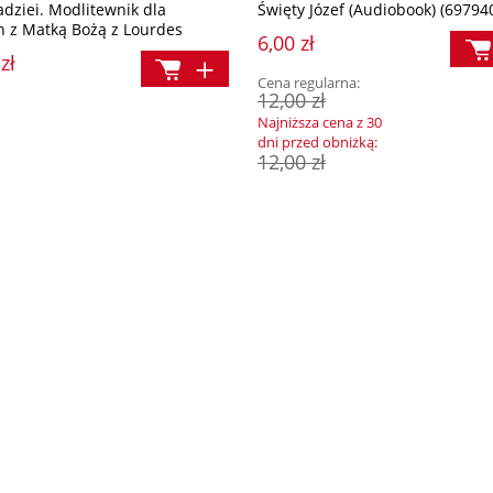
adziei. Modlitewnik dla
Święty Józef (Audiobook) (69794
&A
Dziewięć kroków do Serca Jezusa
h z Matką Bożą z Lourdes
6,00 zł
zł
Cena regularna:
ł
14,90 zł
12,00 zł
Najniższa cena z 30
a:
Cena regularna:
dni przed obniżką:
12,00 zł
49,90 zł
19,90 zł
a:
Najniższa cena:
19,90 zł