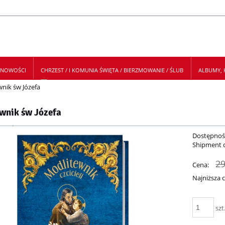
NOWOŚCI
CHRZEST / I KOMUNIA ŚWIĘTA / BIERZMOWANIE / ŚLUB
ALBUMY, K
nik św Józefa
 NEWSLETTER
wnik św Józefa
Dostępnoś
Shipment 
29
Cena:
Najniższa 
Je
szt
30
mo