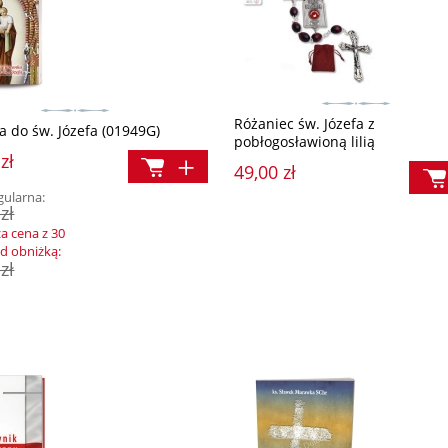
Różaniec św. Józefa z
a do św. Józefa (01949G)
pobłogosławioną lilią
zł
49,00 zł
gularna:
zł
za cena z 30
ed obniżką:
zł