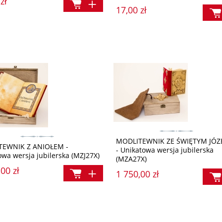
zł
17,00 zł
MODLITEWNIK ZE ŚWIĘTYM JÓ
TEWNIK Z ANIOŁEM -
- Unikatowa wersja jubilerska
owa wersja jubilerska (MZJ27X)
(MZA27X)
00 zł
1 750,00 zł