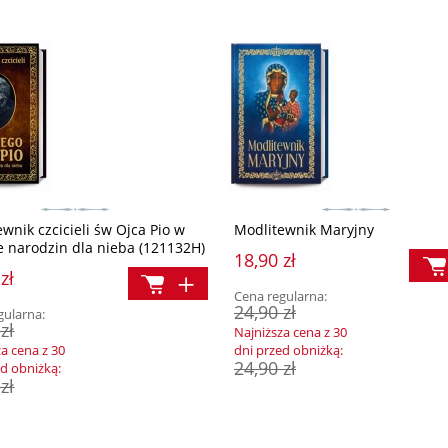
wnik czcicieli św Ojca Pio w
Modlitewnik Maryjny
ie narodzin dla nieba (121132H)
18,90 zł
zł
Cena regularna:
24,90 zł
gularna:
zł
Najniższa cena z 30
za cena z 30
dni przed obniżką:
24,90 zł
ed obniżką:
zł