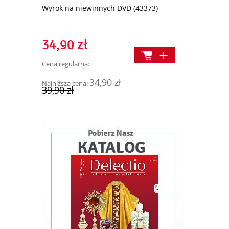
akramentu
Wyrok na niewinnych DVD (43373)
Medjugorje (
34,90 zł
53,00 z
Cena regularna:
Cena regularn
34,90 zł
Najniższa cena:
Najniższa cen
39,90 zł
69,90 zł