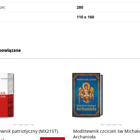
on:
280
110 x 160
powiązane
ewnik patriotyczny (MX21ST)
Modlitewnik czcicieli św Michał
Archanioła