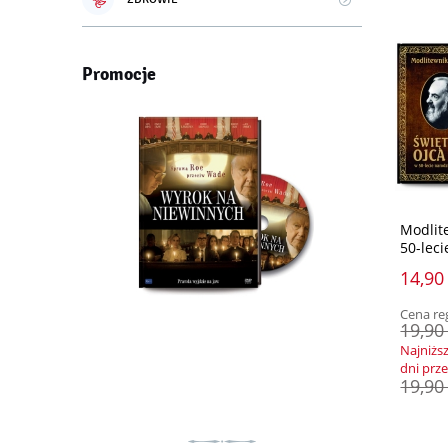
Promocje
Modlite
50-lec
14,90 
Cena re
19,90 
Najniżs
dni prz
19,90 