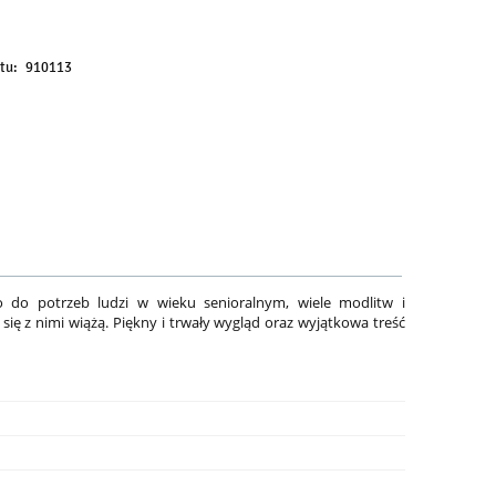
rzedaży.
tu:
910113
do potrzeb ludzi w wieku senioralnym, wiele modlitw i
ię z nimi wiążą. Piękny i trwały wygląd oraz wyjątkowa treść