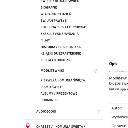
ŚWIĘCI / BŁOGOSŁAWIENI
BIOGRAFIE
WIARA NA CO DZIEŃ
ŚW. JAN PAWEŁ II
KOLEKCJA "UCZTA DUCHOWA"
EKSKLUZYWNE WYDANIA
FILMY
HISTORIA / PUBLICYSTYKA
KSIĄŻKI DUSZPASTERSKIE
KSIĘGI LITURGICZNE
Opis
MODLITEWNIKI
Modlitewn
PIERWSZA KOMUNIA ŚWIĘTA
błogosławi
PISMO ŚWIĘTE
sprawiają,
ALBUMY / PREZENTOWE
PORADNIKI
Autor:
AUDIOBOOKI
Wydawca
Oprawa:
CHRZEST / I KOMUNIA ŚWIĘTA /