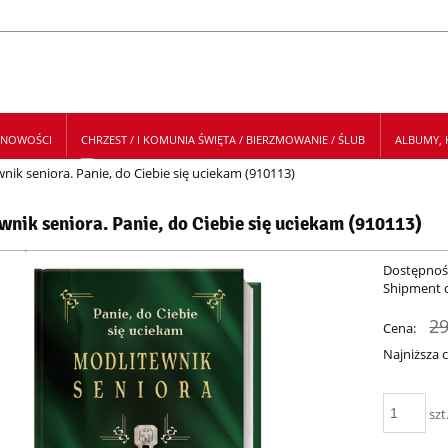
NOWOŚCI
CHRZEST / I KOMUNIA ŚWIĘTA / BIERZMOWANIE / ŚLUB
ALBUMY, K
nik seniora. Panie, do Ciebie się uciekam (910113)
 NEWSLETTER
wnik seniora. Panie, do Ciebie się uciekam (910113)
Dostępnoś
Shipment 
29
Cena:
Najniższa 
Je
szt
30
mo