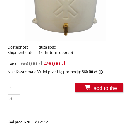
Dostępność
duża ilość
Shipment date:
14 dni (dni robocze)
660,00 zł
490,00 zł
Cena:
Najniższa cena z 30 dni przed tą promocją:
660,00 zł
Jeżeli produkt 
30 dni, wyświet
add to the
momentu, kiedy
sprzedaży.
basket
szt.
Kod produktu:
MX2112