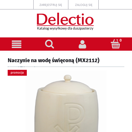
ZAREJESTRUJ SIĘ
ZALOGUJ SIĘ
Naczynie na wodę święconą (MX2112)
promocja