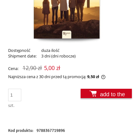
Dostępność
duża ilość
Shipment date:
3 dni (dni robocze)
12,90 zł
5,00 zł
Cena:
Najniższa cena z 30 dni przed tą promocją:
9,50 zł
Jeżeli produkt je
30 dni, wyświetla
add to the
momentu, kiedy p
sprzedaży.
basket
szt.
Kod produktu:
9788367719896