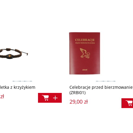
letka z krzyżykiem
Celebracje przed bierzmowani
(ZRBI01)
zł
29,00 zł