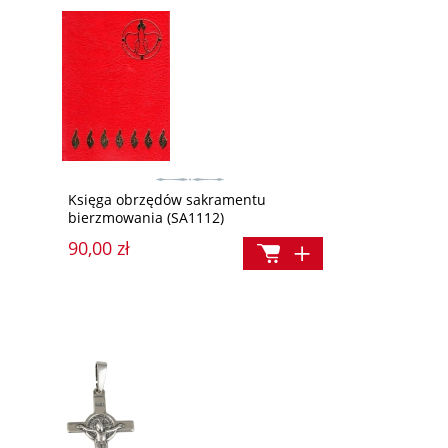
Nasza mama Maryja
Władza jest... boska
000)
10,00 zł
37,90 zł
Księga obrzędów sakramentu
bierzmowania (SA1112)
Cena regularna:
Cena regularna:
90,00 zł
11,90 zł
49,90 
Najniższa cena:
Najniższa cena:
14,90 zł
49,90 zł