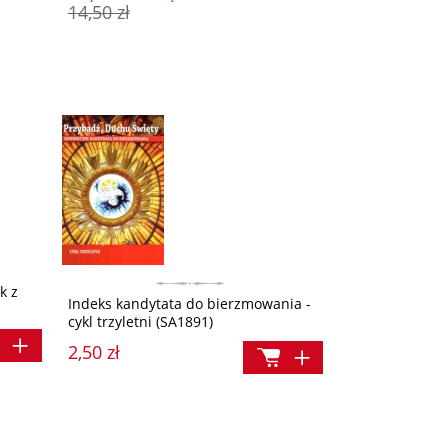
14,50 zł
k z
Indeks kandytata do bierzmowania -
cykl trzyletni (SA1891)
2,50 zł