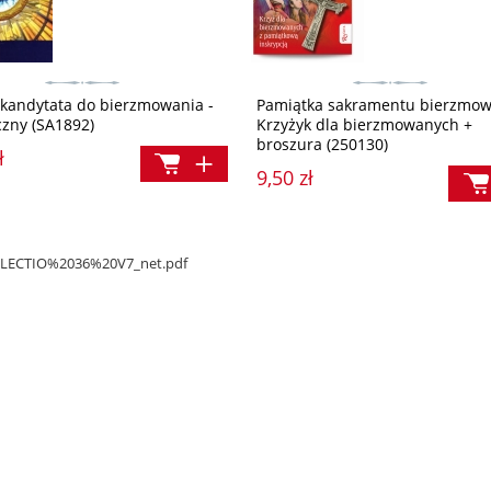
 kandytata do bierzmowania -
Pamiątka sakramentu bierzmow
czny (SA1892)
Krzyżyk dla bierzmowanych +
broszura (250130)
ł
9,50 zł
/DELECTIO%2036%20V7_net.pdf