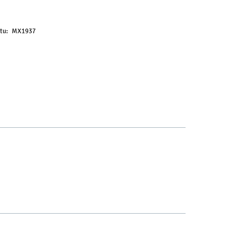
rzedaży.
tu:
MX1937