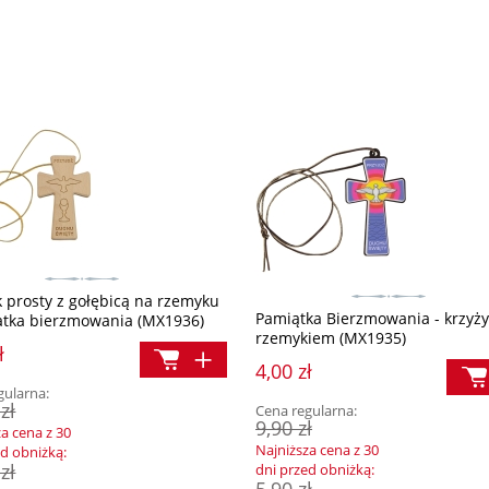
k prosty z gołębicą na rzemyku
Pamiątka Bierzmowania - krzyży
atka bierzmowania (MX1936)
rzemykiem (MX1935)
ł
4,00 zł
gularna:
zł
Cena regularna:
9,90 zł
za cena z 30
Najniższa cena z 30
ed obniżką:
zł
dni przed obniżką:
5,90 zł