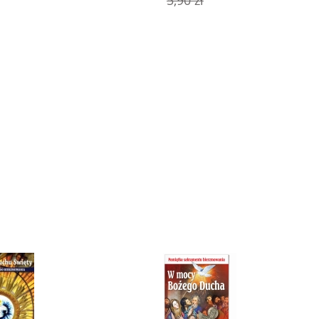
zyszło przez krzyż (043717)
Kardynał Stefan Wyszyński, Droga na
ołtarze, życie, dzieło, świadectwa (560
ł
24,90 zł
a:
Cena regularna:
39,90 zł
29,90 zł
a:
Najniższa cena:
29,90 zł