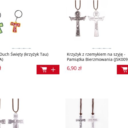
Duch Święty (krzyżyk Tau)
Krzyżyk z rzemykiem na szyję -
A)
Pamiątka Bierzmowania (JSK009
ł
6,90 zł