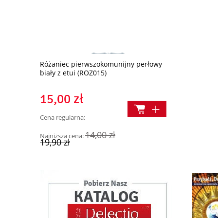
h ze świętą
Różaniec pierwszokomunijny perłowy
Zbawienie pr
biały z etui (ROZ015)
15,00 zł
18,00 z
Cena regularna:
Cena regularn
14,00 zł
Najniższa cena:
Najniższa cen
19,90 zł
39,90 zł