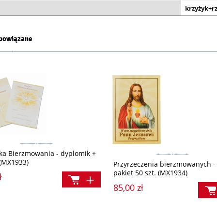
krzyżyk+
powiązane
ka Bierzmowania - dyplomik +
 (MX1933)
Przyrzeczenia bierzmowanych -
pakiet 50 szt. (MX1934)
ł
85,00 zł