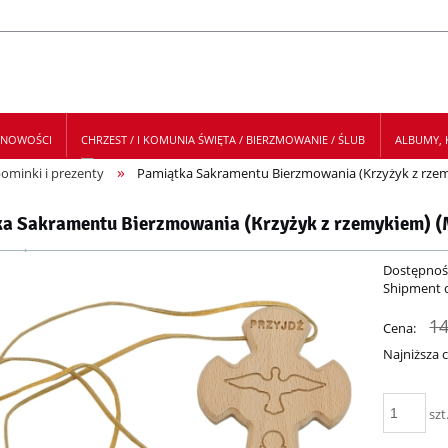
NOWOŚCI
CHRZEST / I KOMUNIA ŚWIĘTA / BIERZMOWANIE / ŚLUB
ALBUMY, K
»
ominki i prezenty
Pamiątka Sakramentu Bierzmowania (Krzyżyk z rze
 NEWSLETTER
a Sakramentu Bierzmowania (Krzyżyk z rzemykiem) 
Dostępnoś
Shipment 
14
Cena:
Najniższa 
Je
szt
30
mo