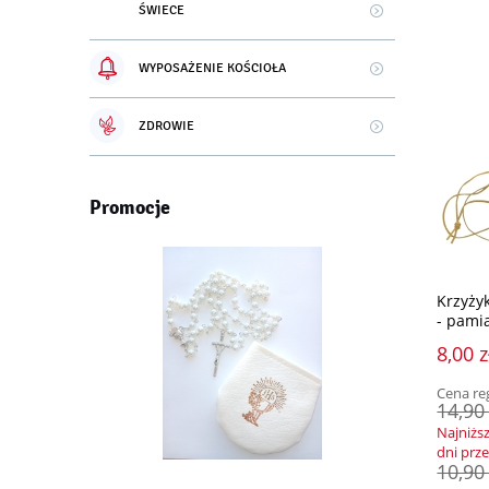
ŚWIECE
WYPOSAŻENIE KOŚCIOŁA
ZDROWIE
Promocje
Krzyży
- pami
8,00 z
Cena re
14,90 
Najniżs
dni prz
10,90 