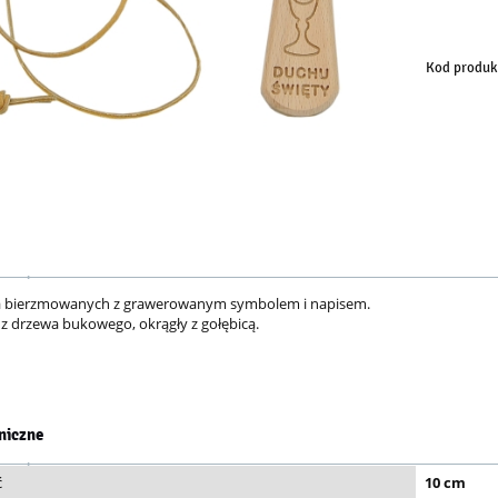
sp
Kod produk
la bierzmowanych z grawerowanym symbolem i napisem.
 drzewa bukowego, okrągły z gołębicą.
niczne
ć
10 cm