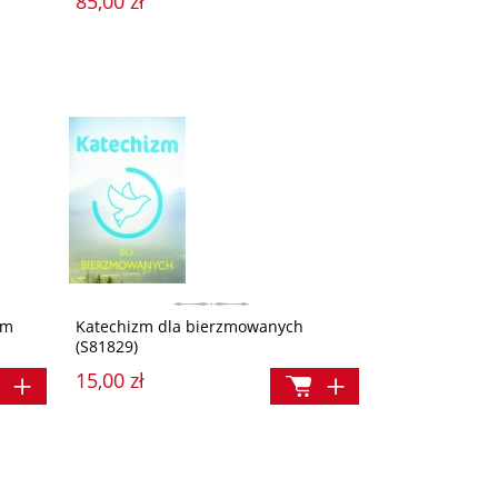
85,00 zł
em
Katechizm dla bierzmowanych
(S81829)
15,00 zł