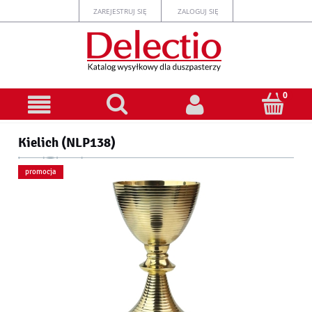
ZAREJESTRUJ SIĘ
ZALOGUJ SIĘ
Kielich (NLP138)
promocja