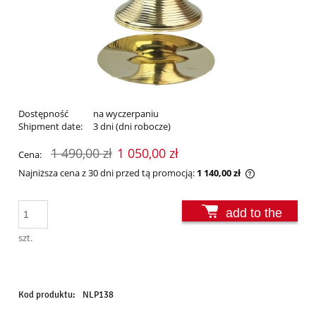
Dostępność
na wyczerpaniu
Shipment date:
3 dni (dni robocze)
1 490,00 zł
1 050,00 zł
Cena:
Najniższa cena z 30 dni przed tą promocją:
1 140,00 zł
Jeżeli produk
30 dni, wyświ
add to the
momentu, kie
sprzedaży.
basket
szt.
Kod produktu:
NLP138