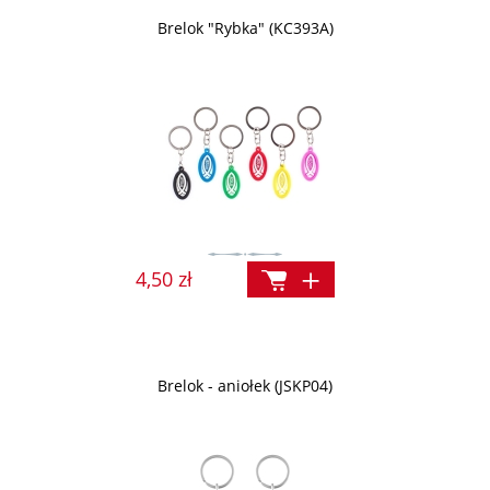
Brelok "Rybka" (KC393A)
4,50 zł
Brelok - aniołek (JSKP04)