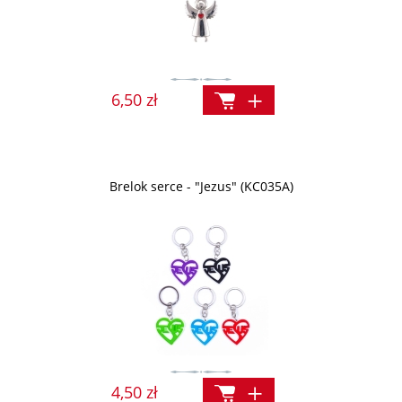
6,50 zł
Brelok serce - "Jezus" (KC035A)
4,50 zł