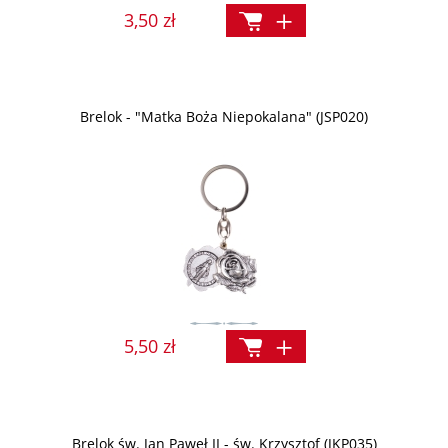
3,50 zł
Brelok - "Matka Boża Niepokalana" (JSP020)
5,50 zł
Brelok św. Jan Paweł II - św. Krzysztof (JKP035)