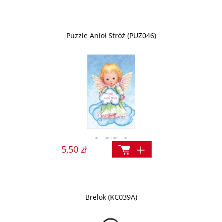
Puzzle Anioł Stróż (PUZ046)
5,50 zł
Brelok (KC039A)