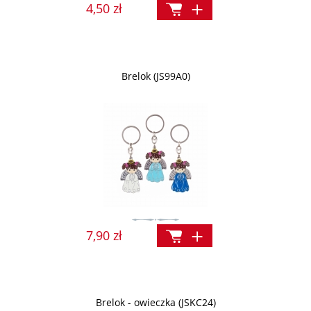
4,50 zł
Brelok (JS99A0)
7,90 zł
Brelok - owieczka (JSKC24)