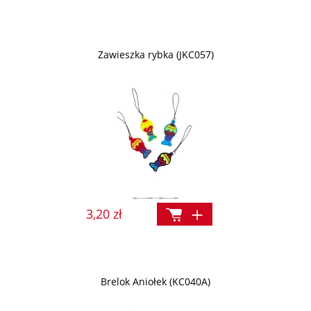
Zawieszka rybka (JKC057)
3,20 zł
Brelok Aniołek (KC040A)