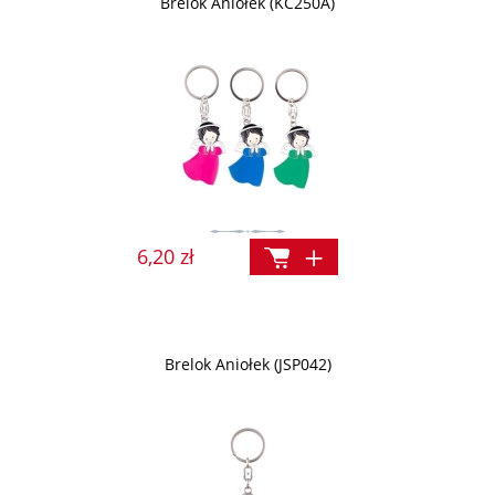
Brelok Aniołek (KC250A)
6,20 zł
Brelok Aniołek (JSP042)