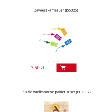
Zawieszka "Jezus" (JS5325)
3,50 zł
Puzzle wielkanocne pakiet 10szt (PUZ057)