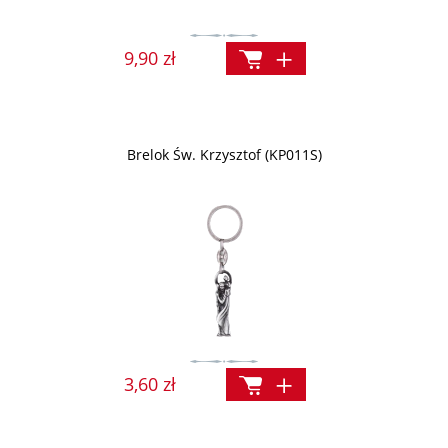
9,90 zł
Brelok Św. Krzysztof (KP011S)
3,60 zł