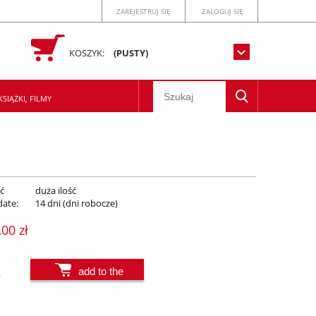
ZAREJESTRUJ SIĘ
ZALOGUJ SIĘ
KOSZYK:
(PUSTY)
SIĄŻKI, FILMY
ć
duża ilość
date:
14 dni (dni robocze)
,00 zł
add to the
.
basket