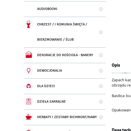
AUDIOBOOKI
CHRZEST / I KOMUNIA ŚWIĘTA /
BIERZMOWANIE / ŚLUB
DEKORACJE DO KOŚCIOŁA - BANERY
Opis
DEWOCJONALIA
Zapach kad
obrzędu re
DLA DZIECI
Basilica: b
DZIEŁA SAKRALNE
Opakowanie
HERBATY I ZESTAWY RICHMONT/KAWY
Dane tech