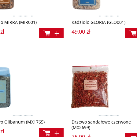
ło MIRRA (MIR001)
Kadzidło GLORIA (GLO001)
zł
49,00 zł
ło Olibanum (MX1765)
Drzewo sandałowe czerwone
(MX2699)
zł
35,00 zł