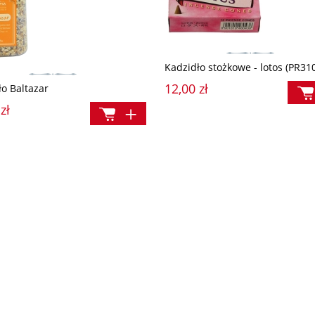
Kadzidło stożkowe - lotos (PR31
12,00 zł
ło Baltazar
zł
eczka + DVD) (560918)
Rękopisy ks. Popiełuszki - O miłości, z
którą tęskni świat
ł
30,00 zł