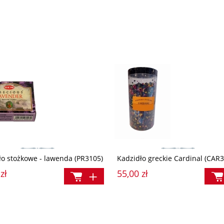
a:
Cena regularna:
34,90 zł
29,90 zł
a:
Najniższa cena:
39,90 zł
ło stożkowe - lawenda (PR3105)
Kadzidło greckie Cardinal (CAR3
zł
55,00 zł