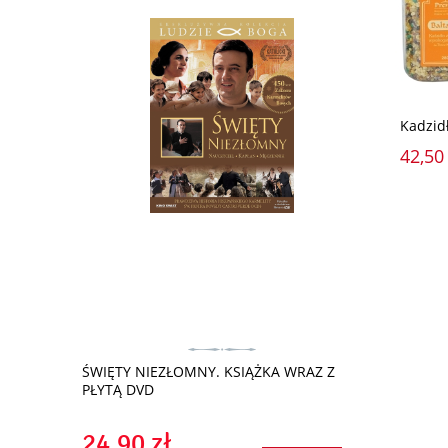
Kadzid
42,50 
APPAGALLO.
ŚWIĘTY NIEZŁOMNY. KSIĄŻKA WRAZ Z
Bella (książ
D )
PŁYTĄ DVD
24,90 zł
29,90 z