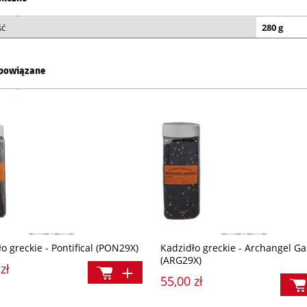
ść
280 g
powiązane
o greckie - Pontifical (PON29X)
Kadzidło greckie - Archangel Ga
(ARG29X)
zł
55,00 zł