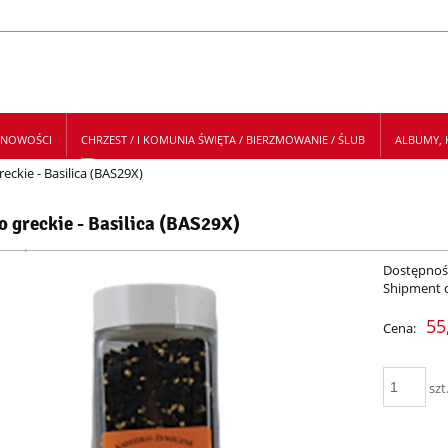
NOWOŚCI
CHRZEST / I KOMUNIA ŚWIĘTA / BIERZMOWANIE / ŚLUB
ALBUMY, K
reckie - Basilica (BAS29X)
 NEWSLETTER
o greckie - Basilica (BAS29X)
Dostępnoś
Shipment 
55
Cena:
szt