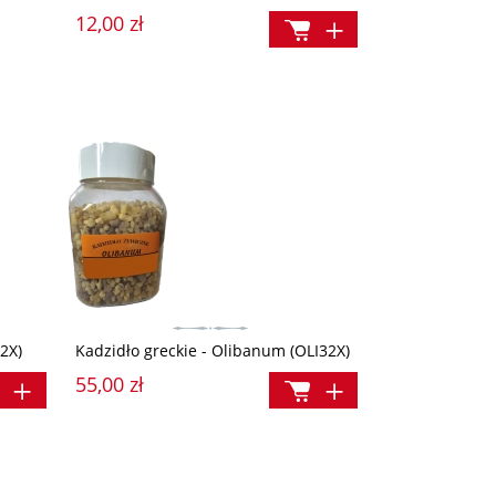
12,00 zł
Cena regularna:
Cena regularna:
49,90 zł
19,90 
Najniższa cena:
Najniższa cena:
49,90 zł
19,90 zł
2X)
Kadzidło greckie - Olibanum (OLI32X)
55,00 zł