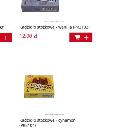
Kadzidło stożkowe - wanilia (PR3103)
02)
12,00 zł
a
Różaniec ku czci bł. ks. Jerzego
Maryja, Mama Pana J
Popiełuszki
Kadzidło stożkowe - cynamon
39,90 zł
14,90 zł
(PR3104)