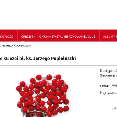
NOWOŚCI
CHRZEST / I KOMUNIA ŚWIĘTA / BIERZMOWANIE / ŚLUB
ALBUMY, K
s. Jerzego Popiełuszki
 NEWSLETTER
 ku czci bł. ks. Jerzego Popiełuszki
Dostępnoś
Shipment 
49
Cena:
Najniższa 
Je
szt
30
mo