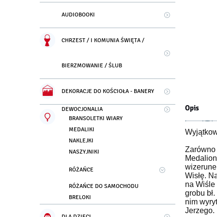
AUDIOBOOKI
CHRZEST / I KOMUNIA ŚWIĘTA /
BIERZMOWANIE / ŚLUB
DEKORACJE DO KOŚCIOŁA - BANERY
Opis
DEWOCJONALIA
BRANSOLETKI WIARY
MEDALIKI
Wyjątkowy
NAKLEJKI
Zarówno m
NASZYJNIKI
Medalion
wizerune
RÓŻAŃCE
Wisłę. N
na Wiśle 
RÓŻAŃCE DO SAMOCHODU
grobu bł
BRELOKI
nim wyryt
Jerzego.
DLA DZIECI