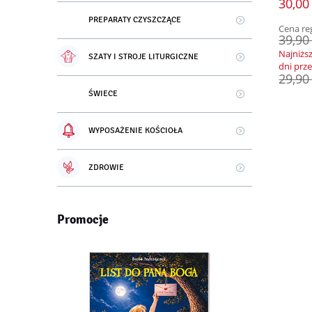
30,00 
PREPARATY CZYSZCZĄCE
Cena re
39,90 
Najniżs
SZATY I STROJE LITURGICZNE
dni prz
29,90 
ŚWIECE
WYPOSAŻENIE KOŚCIOŁA
ZDROWIE
Promocje