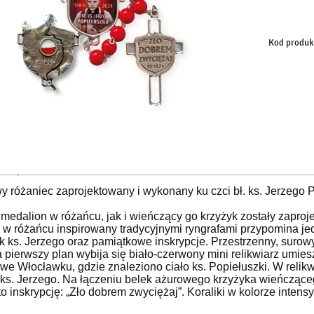
sp
Kod produk
 różaniec zaprojektowany i wykonany ku czci bł. ks. Jerzego P
edalion w różańcu, jak i wieńczący go krzyżyk zostały zaproje
 w różańcu inspirowany tradycyjnymi ryngrafami przypomina jed
k ks. Jerzego oraz pamiątkowe inskrypcje. Przestrzenny, surow
a pierwszy plan wybija się biało-czerwony mini relikwiarz um
we Włocławku, gdzie znaleziono ciało ks. Popiełuszki. W relikw
. ks. Jerzego. Na łączeniu belek ażurowego krzyżyka wieńczące
o inskrypcję: „Zło dobrem zwyciężaj”. Koraliki w kolorze inte