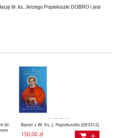
ację bł. ks. Jerzego Popiełuszki DOBRO i jest
m bł.
Baner z Bł. Ks. J. Popiełuszko (DE3312)
brem
150,00 zł