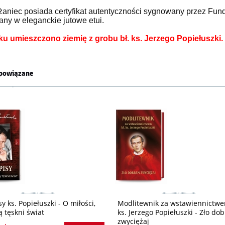
żaniec posiada certyfikat autentyczności sygnowany przez Fund
ny w eleganckie jutowe etui.
ku umieszczono ziemię z grobu bł. ks. Jerzego Popiełuszki.
powiązane
y ks. Popiełuszki - O miłości,
Modlitewnik za wstawiennictwe
ą tęskni świat
ks. Jerzego Popiełuszki - Zło do
zwyciężaj