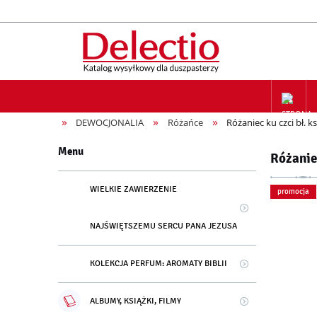
»
»
»
DEWOCJONALIA
Różańce
Różaniec ku czci bł. k
ZAPIS NA
Menu
Różaniec
WIELKIE ZAWIERZENIE
promocja
NAJŚWIĘTSZEMU SERCU PANA JEZUSA
KOLEKCJA PERFUM: AROMATY BIBLII
ALBUMY, KSIĄŻKI, FILMY