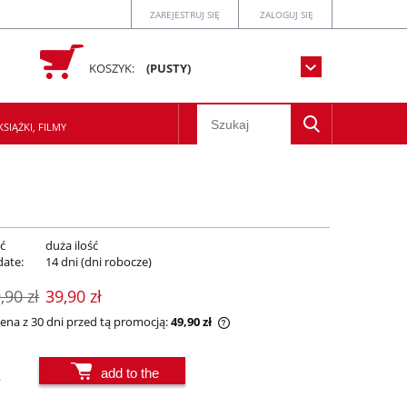
ZAREJESTRUJ SIĘ
ZALOGUJ SIĘ
KOSZYK:
(PUSTY)
SIĄŻKI, FILMY
ć
duża ilość
date:
14 dni (dni robocze)
,90 zł
39,90 zł
cena z 30 dni przed tą promocją:
49,90 zł
żeli produkt jest sprzedawany krócej niż
add to the
.
 dni, wyświetlana jest najniższa cena od
mentu, kiedy produkt pojawił się w
basket