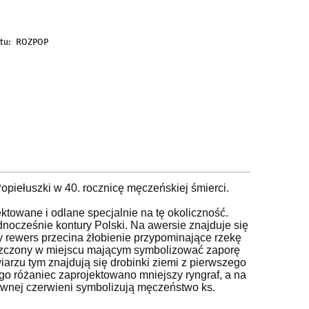
rzedaży.
tu:
ROZPOP
opiełuszki w 40. rocznicę męczeńskiej śmierci.
ktowane i odlane specjalnie na tę okoliczność.
nocześnie kontury Polski. Na awersie znajduje się
y rewers przecina żłobienie przypominające rzekę
ieszczony w miejscu mającym symbolizować zaporę
iarzu tym znajdują się drobinki ziemi z pierwszego
go różaniec zaprojektowano mniejszy ryngraf, a na
nsywnej czerwieni symbolizują męczeństwo ks.