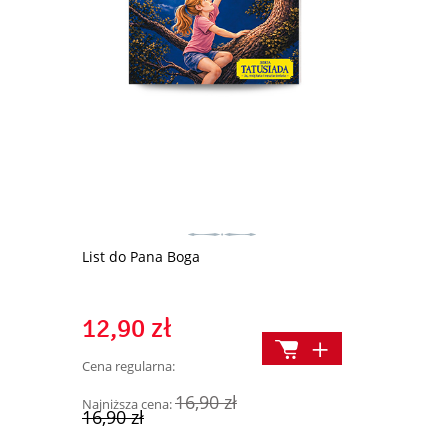
(MX2112)
List do Pana Boga
Modlitewnik 
uciekam (91
12,90 zł
17,00 z
Cena regularna:
Cena regularn
16,90 zł
Najniższa cena:
Najniższa cen
16,90 zł
29,90 zł