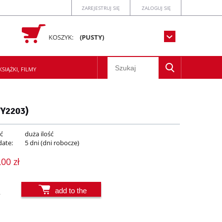
ZAREJESTRUJ SIĘ
ZALOGUJ SIĘ
KOSZYK:
(PUSTY)
SIĄŻKI, FILMY
WY2203)
ć
duża ilość
date:
5 dni (dni robocze)
,00 zł
add to the
.
basket