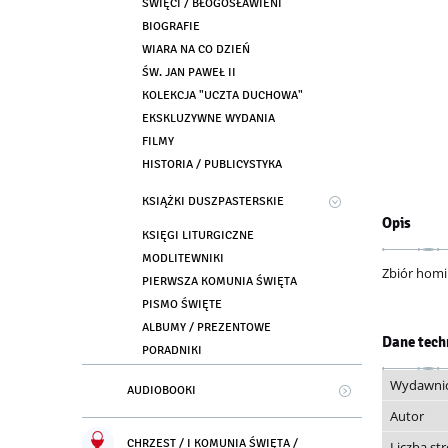
ŚWIĘCI / BŁOGOSŁAWIENI
BIOGRAFIE
WIARA NA CO DZIEŃ
ŚW. JAN PAWEŁ II
KOLEKCJA "UCZTA DUCHOWA"
EKSKLUZYWNE WYDANIA
FILMY
HISTORIA / PUBLICYSTYKA
KSIĄŻKI DUSZPASTERSKIE
Opis
KSIĘGI LITURGICZNE
MODLITEWNIKI
Zbiór homil
PIERWSZA KOMUNIA ŚWIĘTA
PISMO ŚWIĘTE
ALBUMY / PREZENTOWE
Dane tech
PORADNIKI
Wydawni
AUDIOBOOKI
Autor
CHRZEST / I KOMUNIA ŚWIĘTA /
Liczba st