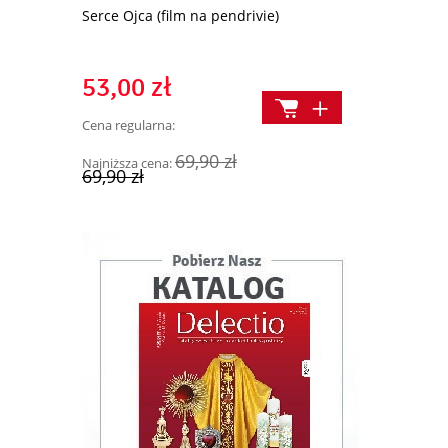
Serce Ojca (film na pendrivie)
Przykładna p
Piotr Molla.
na dziś
53,00 zł
29,90 z
Cena regularna:
Cena regularn
69,90 zł
Najniższa cena:
Najniższa cen
69,90 zł
39,90 zł