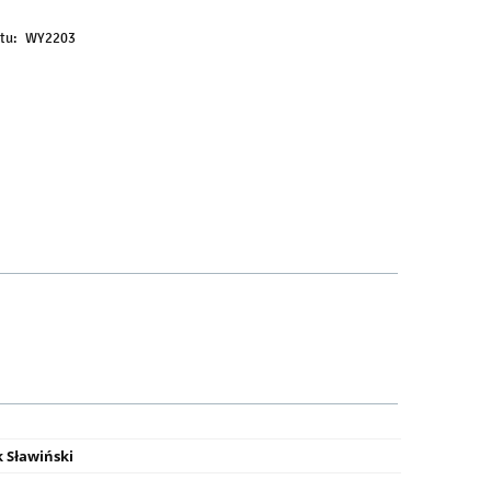
tu:
WY2203
k Sławiński