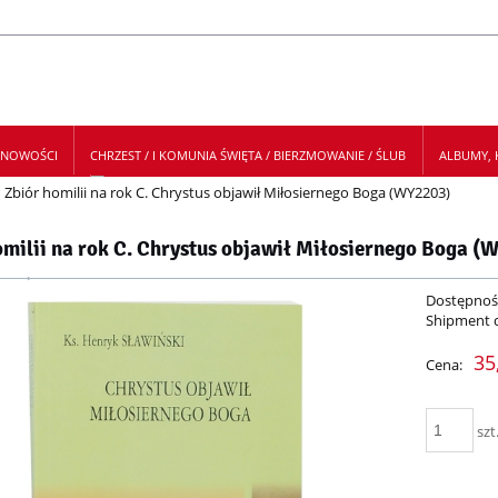
NOWOŚCI
CHRZEST / I KOMUNIA ŚWIĘTA / BIERZMOWANIE / ŚLUB
ALBUMY, K
Zbiór homilii na rok C. Chrystus objawił Miłosiernego Boga (WY2203)
 NEWSLETTER
omilii na rok C. Chrystus objawił Miłosiernego Boga (
Dostępnoś
Shipment 
35
Cena:
szt