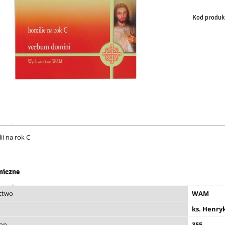
Kod produk
ii na rok C
niczne
ctwo
WAM
ks. Henry
ron
355