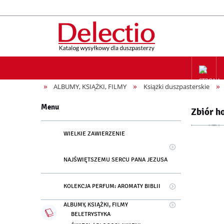
»
»
»
ALBUMY, KSIĄŻKI, FILMY
Książki duszpasterskie
ZAPIS NA
Menu
Zbiór h
WIELKIE ZAWIERZENIE
NAJŚWIĘTSZEMU SERCU PANA JEZUSA
KOLEKCJA PERFUM: AROMATY BIBLII
ALBUMY, KSIĄŻKI, FILMY
BELETRYSTYKA