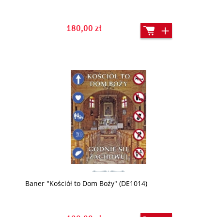
180,00 zł
Baner "Kościół to Dom Boży" (DE1014)