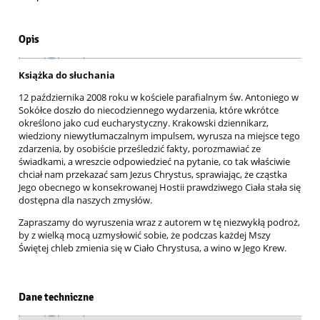
Opis
Książka do słuchania
12 października 2008 roku w kościele parafialnym św. Antoniego w
Sokółce doszło do niecodziennego wydarzenia, które wkrótce
określono jako cud eucharystyczny. Krakowski dziennikarz,
wiedziony niewytłumaczalnym impulsem, wyrusza na miejsce tego
zdarzenia, by osobiście prześledzić fakty, porozmawiać ze
świadkami, a wreszcie odpowiedzieć na pytanie, co tak właściwie
chciał nam przekazać sam Jezus Chrystus, sprawiając, że cząstka
Jego obecnego w konsekrowanej Hostii prawdziwego Ciała stała się
dostępna dla naszych zmysłów.
Zapraszamy do wyruszenia wraz z autorem w tę niezwykłą podroż,
by z wielką mocą uzmysłowić sobie, że podczas każdej Mszy
Świętej chleb zmienia się w Ciało Chrystusa, a wino w Jego Krew.
Dane techniczne