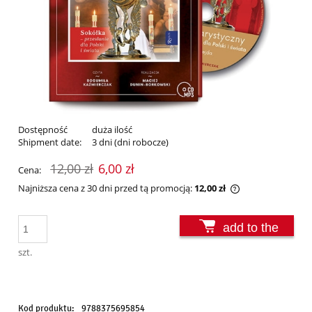
Dostępność
duża ilość
Shipment date:
3 dni (dni robocze)
12,00 zł
6,00 zł
Cena:
Najniższa cena z 30 dni przed tą promocją:
12,00 zł
Jeżeli produkt j
30 dni, wyświetl
add to the
momentu, kiedy 
sprzedaży.
basket
szt.
Kod produktu:
9788375695854