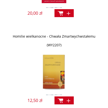
20,00 zł
Homilie wielkanocne - Chwała Zmartwychwstałemu
(WY2207)
12,50 zł