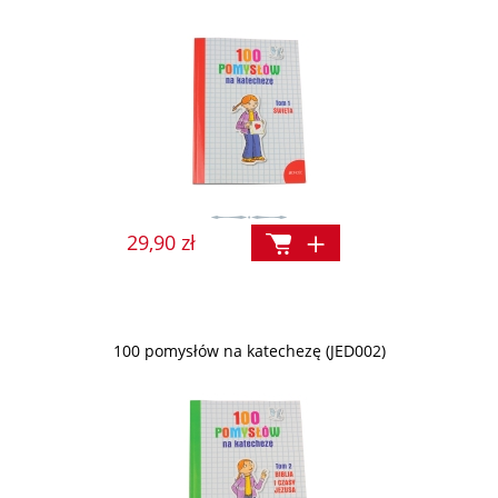
29,90 zł
100 pomysłów na katechezę (JED002)