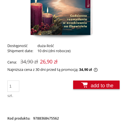
Dostępność
duża ilość
Shipment date:
10 dni (dni robocze)
34,90 zł
26,90 zł
Cena:
Najniższa cena z 30 dni przed tą promocją:
34,90 zł
Jeżeli produkt j
30 dni, wyświetl
add to the
momentu, kiedy 
sprzedaży.
basket
szt.
Kod produktu:
9788368475562