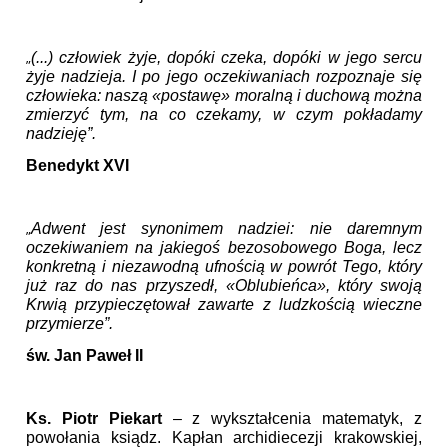
„
(...) człowiek żyje, dopóki czeka, dopóki w jego sercu
żyje nadzieja. I po jego oczekiwaniach rozpoznaje się
człowieka: naszą «postawę» moralną i duchową można
zmierzyć tym, na co czekamy, w czym pokładamy
nadzieję”.
Benedykt XVI
„
Adwent jest synonimem nadziei: nie daremnym
oczekiwaniem na jakiegoś bezosobowego Boga, lecz
konkretną i niezawodną ufnością w powrót Tego, który
już raz do nas przyszedł, «Oblubieńca», który swoją
Krwią przypieczętował zawarte z ludzkością wieczne
przymierze”.
św. Jan Paweł II
Ks. Piotr Piekart
– z wykształcenia matematyk, z
powołania ksiądz. Kapłan archidiecezji krakowskiej,