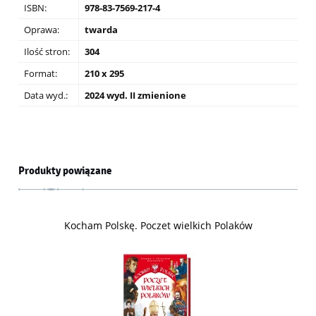
ISBN:
978-83-7569-217-4
Oprawa:
twarda
Ilość stron:
304
Format:
210 x 295
Data wyd.:
2024 wyd. II zmienione
Produkty powiązane
Kocham Polskę. Poczet wielkich Polaków