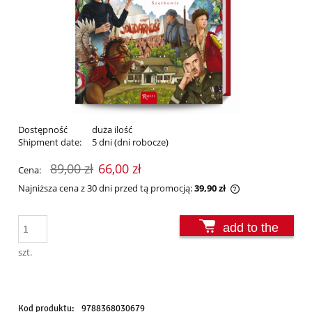
Dostępność
duża ilość
Shipment date:
5 dni (dni robocze)
89,00 zł
66,00 zł
Cena:
Najniższa cena z 30 dni przed tą promocją:
39,90 zł
Jeżeli produkt j
30 dni, wyświetl
add to the
momentu, kiedy 
sprzedaży.
basket
szt.
Kod produktu:
9788368030679