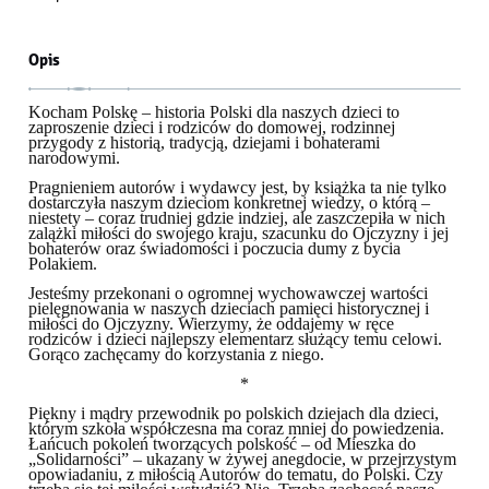
Opis
Kocham Polskę – historia Polski dla naszych dzieci to
zaproszenie dzieci i rodziców do domowej, rodzinnej
przygody z historią, tradycją, dziejami i bohaterami
narodowymi.
Pragnieniem autorów i wydawcy jest, by książka ta nie tylko
dostarczyła naszym dzieciom konkretnej wiedzy, o którą –
niestety – coraz trudniej gdzie indziej, ale zaszczepiła w nich
zalążki miłości do swojego kraju, szacunku do Ojczyzny i jej
bohaterów oraz świadomości i poczucia dumy z bycia
Polakiem.
Jesteśmy przekonani o ogromnej wychowawczej wartości
pielęgnowania w naszych dzieciach pamięci historycznej i
miłości do Ojczyzny. Wierzymy, że oddajemy w ręce
rodziców i dzieci najlepszy elementarz służący temu celowi.
Gorąco zachęcamy do korzystania z niego.
*
Piękny i mądry przewodnik po polskich dziejach dla dzieci,
którym szkoła współczesna ma coraz mniej do powiedzenia.
Łańcuch pokoleń tworzących polskość – od Mieszka do
„Solidarności” – ukazany w żywej anegdocie, w przejrzystym
opowiadaniu, z miłością Autorów do tematu, do Polski. Czy