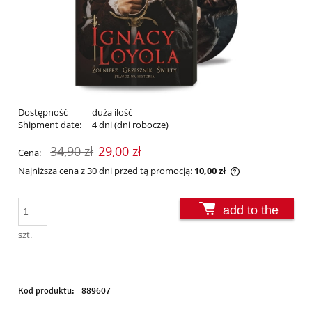
Dostępność
duża ilość
Shipment date:
4 dni (dni robocze)
34,90 zł
29,00 zł
Cena:
Najniższa cena z 30 dni przed tą promocją:
10,00 zł
Jeżeli produkt j
30 dni, wyświetl
add to the
momentu, kiedy 
sprzedaży.
basket
szt.
Kod produktu:
889607