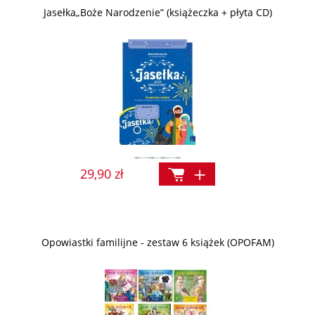
Jasełka„Boże Narodzenie” (książeczka + płyta CD)
29,90 zł
Opowiastki familijne - zestaw 6 książek (OPOFAM)