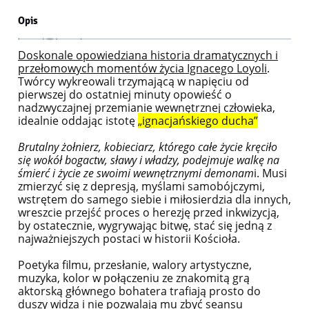
Opis
Doskonale opowiedziana historia dramatycznych i
przełomowych momentów życia Ignacego Loyoli
.
Twórcy wykreowali trzymającą w napięciu od
pierwszej do ostatniej minuty opowieść o
nadzwyczajnej przemianie wewnętrznej człowieka,
idealnie oddając istotę
„ignacjańskiego ducha”
Brutalny żołnierz, kobieciarz, którego całe życie kręciło
się wokół bogactw, sławy i władzy, podejmuje walkę na
śmierć i życie ze swoimi wewnętrznymi demonam
i. Musi
zmierzyć się z depresją, myślami samobójczymi,
wstrętem do samego siebie i miłosierdzia dla innych,
wreszcie przejść proces o herezję przed inkwizycją,
by ostatecznie, wygrywając bitwę, stać się jedną z
najważniejszych postaci w historii Kościoła.
Poetyka filmu, przesłanie, walory artystyczne,
muzyka, kolor w połączeniu ze znakomitą grą
aktorską głównego bohatera trafiają prosto do
duszy widza i nie pozwalają mu zbyć seansu