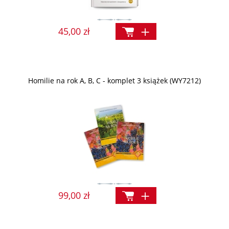
45,00 zł
Homilie na rok A, B, C - komplet 3 książek (WY7212)
99,00 zł