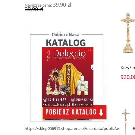
Najniższa cena
39,90 zł
Najniższa cena:
139,00 zł
139,00 zł
39,90 zł
Krzyż 
920,0
https://sklep056915.shoparena.pl/userdata/public/assets/