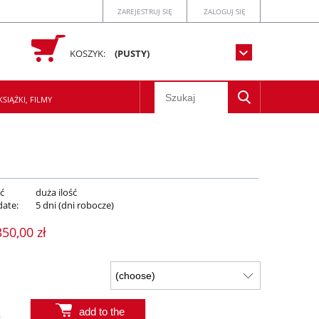
ZAREJESTRUJ SIĘ
ZALOGUJ SIĘ
KOSZYK:
(PUSTY)
SIĄŻKI, FILMY
ć
duża ilość
date:
5 dni (dni robocze)
350,00 zł
add to the
.