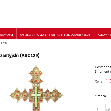
NOWOŚCI
CHRZEST / I KOMUNIA ŚWIĘTA / BIERZMOWANIE / ŚLUB
ALBUMY, K
C129)
 NEWSLETTER
izantyjski (ABC129)
Dostępnoś
Shipment 
1 
Cena:
*
rodzaj:
szt