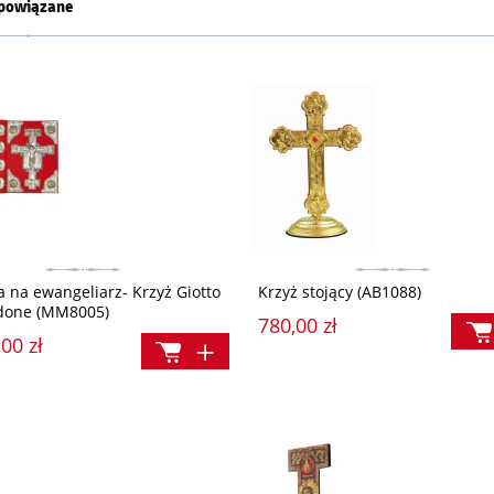
powiązane
 na ewangeliarz- Krzyż Giotto
Krzyż stojący (AB1088)
done (MM8005)
780,00 zł
00 zł