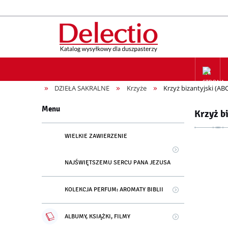
»
»
»
DZIEŁA SAKRALNE
Krzyże
Krzyż bizantyjski (AB
ZAPIS NA
Menu
Krzyż b
WIELKIE ZAWIERZENIE
NAJŚWIĘTSZEMU SERCU PANA JEZUSA
KOLEKCJA PERFUM: AROMATY BIBLII
ALBUMY, KSIĄŻKI, FILMY