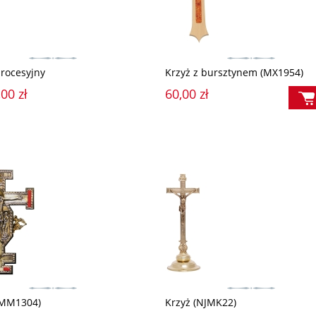
procesyjny
Krzyż z bursztynem (MX1954)
00 zł
60,00 zł
(MM1304)
Krzyż (NJMK22)