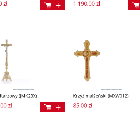
0 zł
1 190,00 zł
ołtarzowy (JMK23X)
Krzyż małżeński (MXW012)
00 zł
85,00 zł