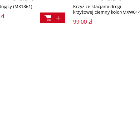
stojący (MX1861)
Krzyż ze stacjami drogi
krzyżowej.ciemny kolor(MXW014
zł
99,00 zł
rek (ODG004)
List do Pana Boga
ł
12,90 zł
a:
Cena regularna: