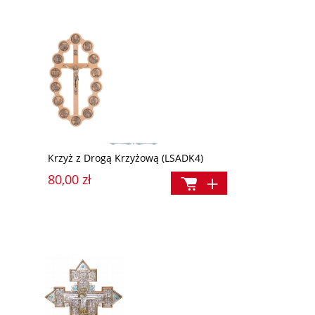
24,90 zł
39,90 
Najniższa cena:
Najniższa cena:
24,90 zł
39,90 zł
Krzyż z Drogą Krzyżową (LSADK4)
80,00 zł