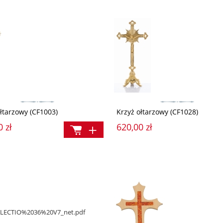
:
16,90 zł
Najniższa cena:
16,90 zł
ołtarzowy (CF1003)
Krzyż ołtarzowy (CF1028)
0 zł
620,00 zł
/DELECTIO%2036%20V7_net.pdf