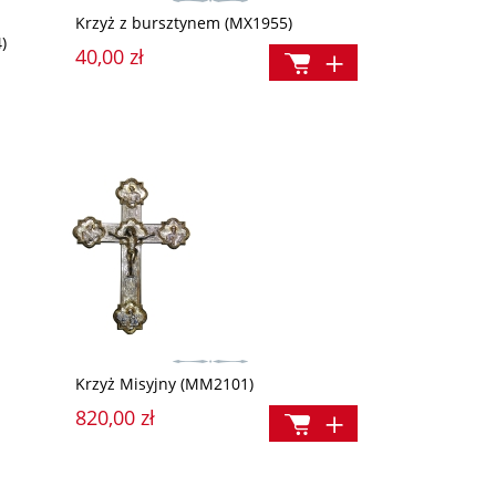
Krzyż z bursztynem (MX1955)
)
40,00 zł
Zeszyt Nowenny Pompejańskiej. 54 dni w
Przykładna para: św. 
ramionach Maryi (OPRAWA MIĘKKA)
Piotr Molla. Ich wspó
Krzyż Misyjny (MM2101)
na dziś
820,00 zł
18,90 zł
29,90 zł
Cena regularna:
Cena regularna: