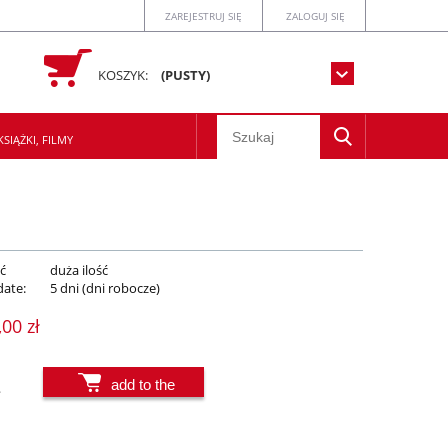
ZAREJESTRUJ SIĘ
ZALOGUJ SIĘ
KOSZYK:
(PUSTY)
SIĄŻKI, FILMY
ć
duża ilość
date:
5 dni (dni robocze)
,00 zł
add to the
.
basket