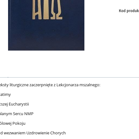
Kod produk
ksty liturgiczne zaczerpnięte z Lekcjonarza mszalnego:
Fatimy
tszej Eucharystii
kalanym Sercu NMP
ólowej Pokoju
od wezwaniem Uzdrowienie Chorych