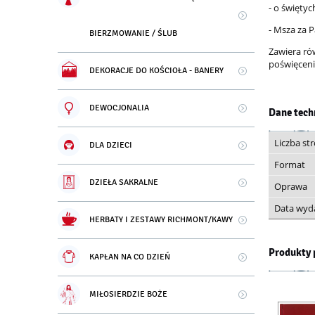
- o świętyc
- Msza za 
BIERZMOWANIE / ŚLUB
Zawiera ró
poświęceni
DEKORACJE DO KOŚCIOŁA - BANERY
DEWOCJONALIA
Dane tech
Liczba st
DLA DZIECI
Format
DZIEŁA SAKRALNE
Oprawa
Data wyd
HERBATY I ZESTAWY RICHMONT/KAWY
Produkty 
KAPŁAN NA CO DZIEŃ
MIŁOSIERDZIE BOŻE