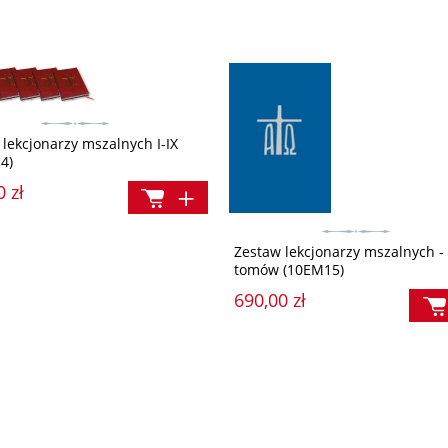
Narodzenie
Bóg się rodzi, Wigilia i Boże Narodzen
rodzinie
ł
14,90 zł
a:
Cena regularna:
 lekcjonarzy mszalnych I-IX
14,50 zł
17,90 zł
4)
a:
Najniższa cena:
17,90 zł
0 zł
Zestaw lekcjonarzy mszalnych -
tomów (10EM15)
690,00 zł