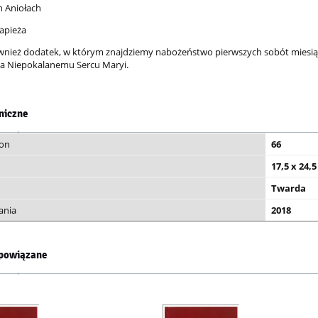
h Aniołach
Papieża
wnież dodatek, w którym znajdziemy nabożeństwo pierwszych sobót miesiąca
a Niepokalanemu Sercu Maryi.
niczne
ron
66
17,5 x 24,
Twarda
ania
2018
powiązane