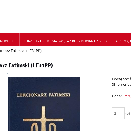
NOWOŚCI
CHRZEST / I KOMUNIA ŚWIĘTA / BIERZMOWANIE / ŚLUB
ALBUMY, K
jonarz Fatimski (LF31PP)
 NEWSLETTER
arz Fatimski (LF31PP)
Dostępnoś
Shipment 
89
Cena:
szt