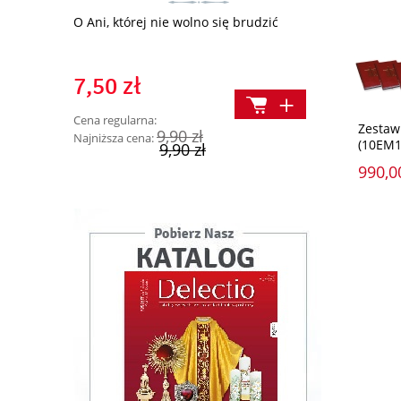
Nasze Boże 
O Ani, której nie wolno się brudzić
12,70 z
7,50 zł
Cena regularn
Cena regularna:
Zestaw
9,90 zł
Najniższa cena:
(10EM1
Najniższa cen
9,90 zł
16,90 zł
990,0