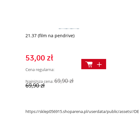
21.37 (film na pendrive)
KRZYŻ Znak, 
będą
53,00 zł
2,00 zł
Cena regularna:
Cena regularn
Najniższa cen
69,90 zł
Najniższa cena:
69,90 zł
https://sklep056915.shoparena.pl/userdata/public/assets/