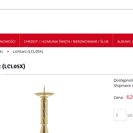
NOWOŚCI
CHRZEST / I KOMUNIA ŚWIĘTA / BIERZMOWANIE / ŚLUB
ALBUMY, K
»
ki
Lichtarz (LCL05X)
 NEWSLETTER
z (LCL05X)
Dostępnoś
Shipment 
62
Cena:
szt