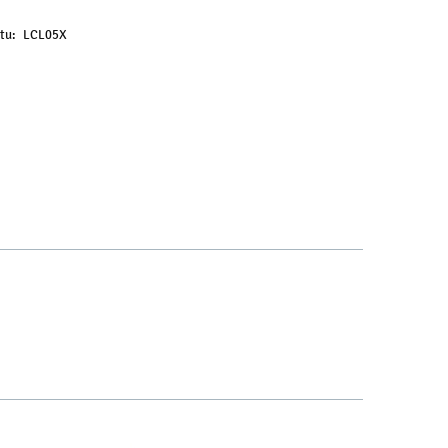
tu:
LCL05X