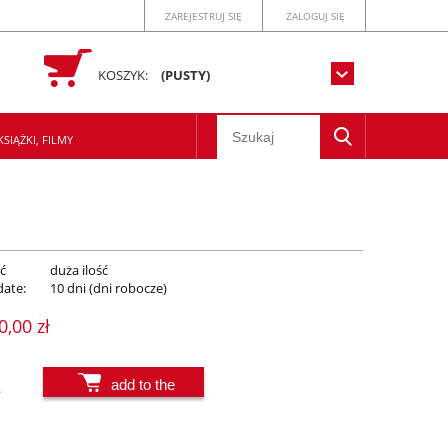
ZAREJESTRUJ SIĘ
ZALOGUJ SIĘ
KOSZYK:
(PUSTY)
SIĄŻKI, FILMY
ć
duża ilość
date:
10 dni (dni robocze)
0,00 zł
add to the
.
basket