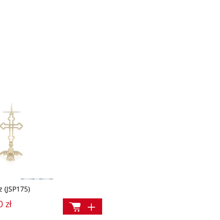
z (JSP175)
0 zł