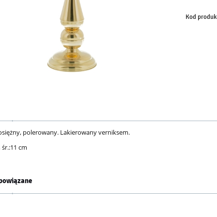
Kod produk
osiężny, polerowany. Lakierowany verniksem.
 śr.:11 cm
powiązane