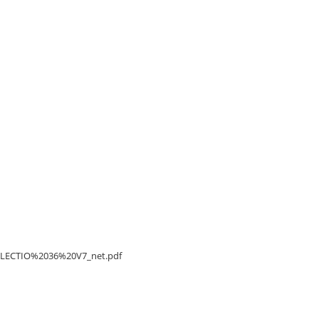
Pamiątka Sakramentu Bierzmowania
któremu sprzeciwiać sie
(Krzyżyk z rzemykiem) (MX1937)
8,00 zł
Cena regularna:
a:
3,50 zł
a:
10,90 zł
Najniższa cena:
4,90 zł
14,90 zł
/DELECTIO%2036%20V7_net.pdf