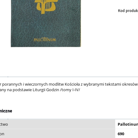
Kod produk
iór porannych i wieczornych modlitw Kościoła z wybranymi tekstami okresów l
ny na podstawie Liturgii Godzin /tomy I-IV/
niczne
ctwo
Pallotinu
ron
690