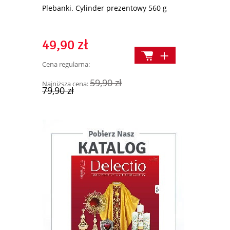
Plebanki. Cylinder prezentowy 560 g
100 modlitw
49,90 zł
12,00 z
Cena regularna:
Cena regularn
59,90 zł
Najniższa cena:
Najniższa cen
79,90 zł
19,90 zł