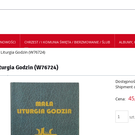
NOWOŚCI
CHRZEST / I KOMUNIA ŚWIĘTA / BIERZMOWANIE / ŚLUB
ALBUMY, K
 Liturgia Godzin (W76724)
 NEWSLETTER
turgia Godzin (W76724)
Dostępnoś
Shipment 
45
Cena:
szt