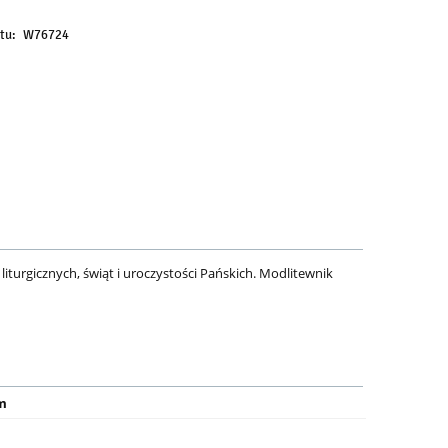
tu:
W76724
iturgicznych, świąt i uroczystości Pańskich. Modlitewnik
m