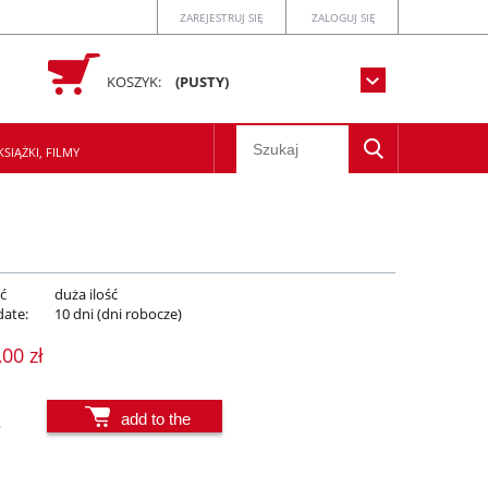
ZAREJESTRUJ SIĘ
ZALOGUJ SIĘ
KOSZYK:
(PUSTY)
SIĄŻKI, FILMY
ć
duża ilość
date:
10 dni (dni robocze)
,00 zł
add to the
.
basket