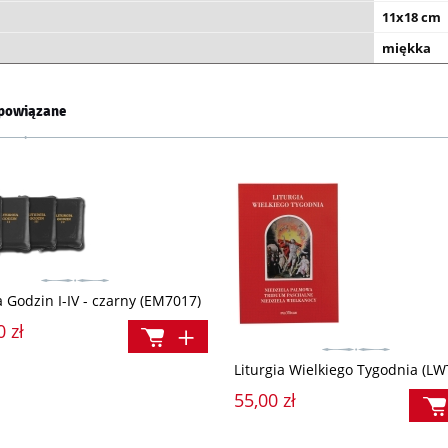
11x18 cm
miękka
powiązane
a Godzin I-IV - czarny (EM7017)
0 zł
Liturgia Wielkiego Tygodnia (LW
55,00 zł