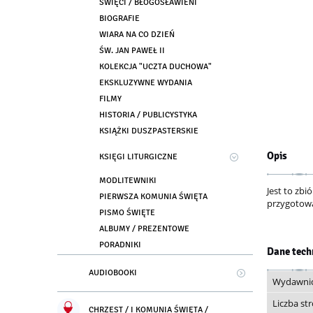
ŚWIĘCI / BŁOGOSŁAWIENI
BIOGRAFIE
WIARA NA CO DZIEŃ
ŚW. JAN PAWEŁ II
KOLEKCJA "UCZTA DUCHOWA"
EKSKLUZYWNE WYDANIA
FILMY
HISTORIA / PUBLICYSTYKA
KSIĄŻKI DUSZPASTERSKIE
Opis
KSIĘGI LITURGICZNE
MODLITEWNIKI
Jest to zb
PIERWSZA KOMUNIA ŚWIĘTA
przygotowa
PISMO ŚWIĘTE
ALBUMY / PREZENTOWE
PORADNIKI
Dane tech
AUDIOBOOKI
Wydawni
Liczba st
CHRZEST / I KOMUNIA ŚWIĘTA /