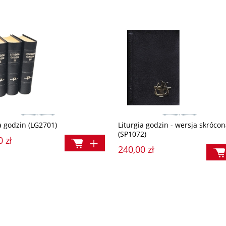
a godzin (LG2701)
Liturgia godzin - wersja skróco
(SP1072)
0 zł
240,00 zł