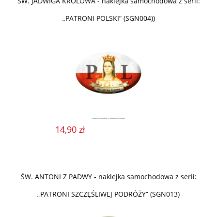
ŚW. JADWIGA KRÓLOWA - naklejka samochodowa z serii:
„PATRONI POLSKI” (SGN004))
14,90 zł
ŚW. ANTONI Z PADWY - naklejka samochodowa z serii:
„PATRONI SZCZĘŚLIWEJ PODRÓŻY” (SGN013)