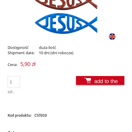
Dostępność
duża ilość
Shipment date:
10 dni (dni robocze)
5,90 zł
Cena:
add to the
basket
szt.
Kod produktu:
CST010