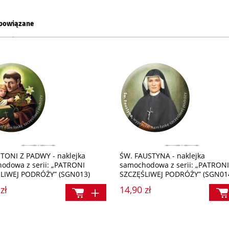
powiązane
TONI Z PADWY - naklejka
ŚW. FAUSTYNA - naklejka
odowa z serii: „PATRONI
samochodowa z serii: „PATRON
LIWEJ PODRÓŻY” (SGN013)
SZCZĘŚLIWEJ PODRÓŻY” (SGN01
zł
14,90 zł