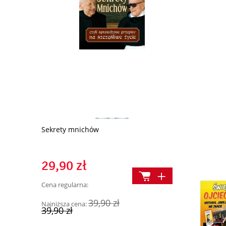
cii z
Sekrety mnichów
Moja pierws
3)
(336024)
29,90 zł
18,90 z
Cena regularna:
Cena regularn
39,90 zł
Najniższa cena:
Najniższa cen
39,90 zł
24,90 zł