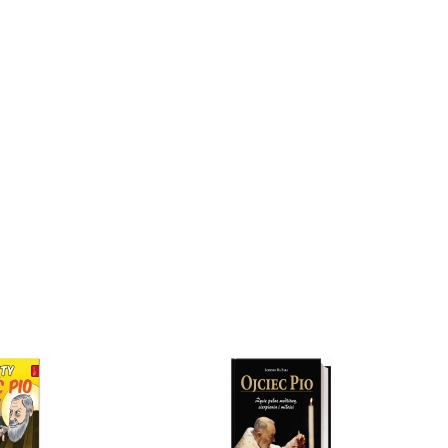
za kolorowanka różańcowa
Życie w czasach biblijnych. Co ciekaw
kryje nasza wiara (część II)
ł
14,90 zł
a:
Cena regularna:
24,90 zł
19,90 zł
a:
Najniższa cena:
19,90 zł