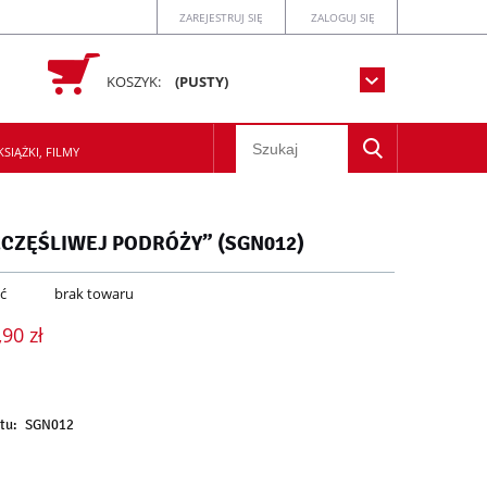
ZAREJESTRUJ SIĘ
ZALOGUJ SIĘ
KOSZYK:
(PUSTY)
SIĄŻKI, FILMY
 SZCZĘŚLIWEJ PODRÓŻY” (SGN012)
ć
brak towaru
,90 zł
tu:
SGN012