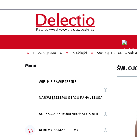
»
»
»
DEWOCJONALIA
Naklejki
ŚW. OJCIEC PIO - nak
ZAPIS NA
Menu
ŚW. OJC
WIELKIE ZAWIERZENIE
NAJŚWIĘTSZEMU SERCU PANA JEZUSA
KOLEKCJA PERFUM: AROMATY BIBLII
ALBUMY, KSIĄŻKI, FILMY