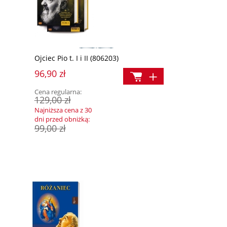
Ojciec Pio t. I i II (806203)
96,90 zł
Cena regularna:
129,00 zł
Najniższa cena z 30
dni przed obniżką:
Jezus Chrystus. Biografia (złocone brzegi)
99,00 zł
ego
Nie tylko spowiedź. 
odpuszczania grzec
89,00 zł
15,00 zł
Cena regularna:
Cena regularna:
Najniższa cena:
39,90 
Najniższa cena:
119,90 zł
119,90 zł
39,90 zł