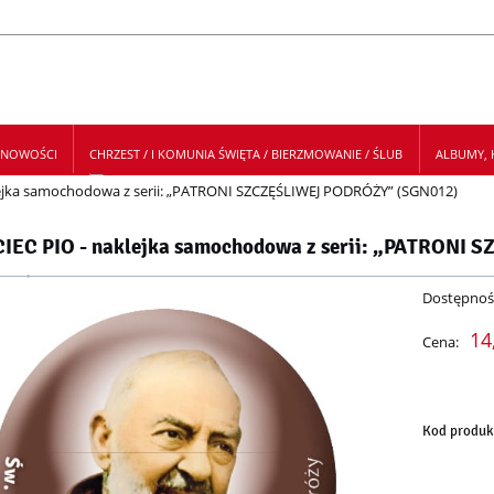
NOWOŚCI
CHRZEST / I KOMUNIA ŚWIĘTA / BIERZMOWANIE / ŚLUB
ALBUMY, K
lejka samochodowa z serii: „PATRONI SZCZĘŚLIWEJ PODRÓŻY” (SGN012)
 NEWSLETTER
IEC PIO - naklejka samochodowa z serii: „PATRONI
Dostępnoś
14
Cena:
Kod produk