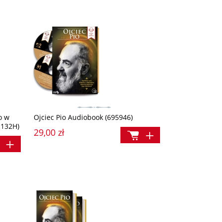
o w
Ojciec Pio Audiobook (695946)
1132H)
29,00 zł