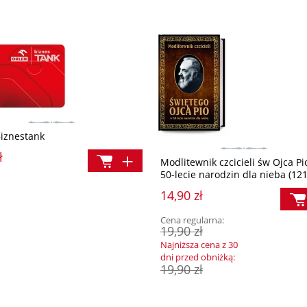
Biznestank
ł
Modlitewnik czcicieli św Ojca Pi
50-lecie narodzin dla nieba (12
14,90 zł
Cena regularna:
19,90 zł
Najniższa cena z 30
dni przed obniżką:
19,90 zł