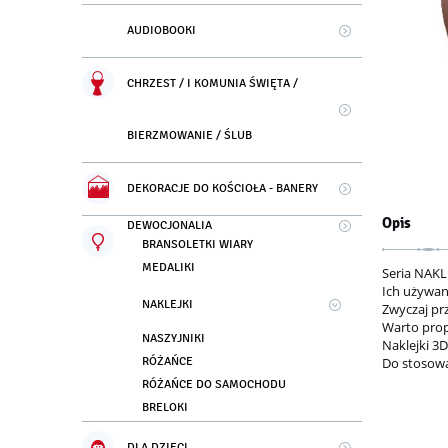
AUDIOBOOKI
CHRZEST / I KOMUNIA ŚWIĘTA /
BIERZMOWANIE / ŚLUB
DEKORACJE DO KOŚCIOŁA - BANERY
Opis
DEWOCJONALIA
BRANSOLETKI WIARY
MEDALIKI
Seria NAK
Ich używan
NAKLEJKI
Zwyczaj pr
Warto prop
NASZYJNIKI
Naklejki 3
RÓŻAŃCE
Do stosowa
RÓŻAŃCE DO SAMOCHODU
BRELOKI
DLA DZIECI