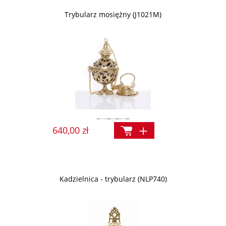
Trybularz mosiężny (J1021M)
640,00 zł
Kadzielnica - trybularz (NLP740)