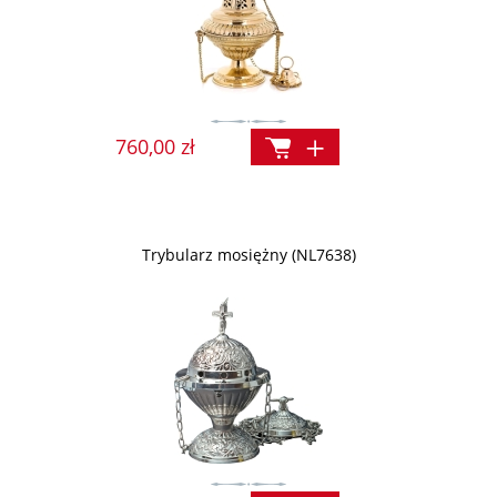
760,00 zł
Trybularz mosiężny (NL7638)