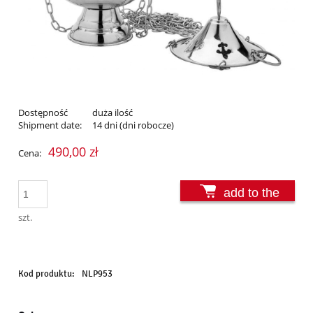
Dostępność
duża ilość
Shipment date:
14 dni (dni robocze)
490,00 zł
Cena:
add to the
basket
szt.
Kod produktu:
NLP953