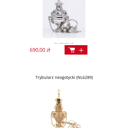
690,00 zł
Trybularz neogotycki (NL6289)