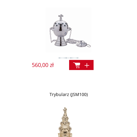
560,00 zł
Trybularz (JSM100)