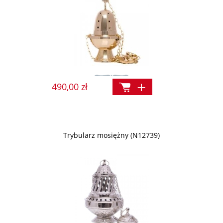
490,00 zł
Trybularz mosiężny (N12739)