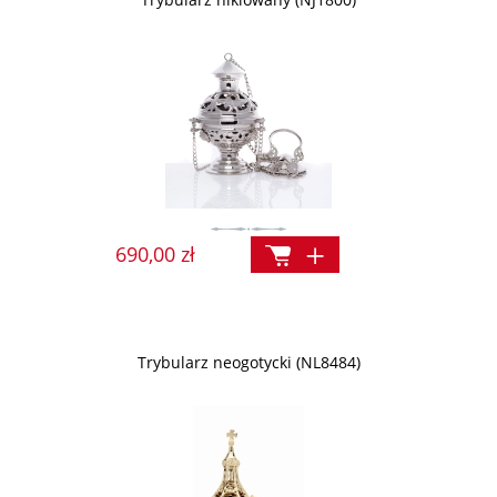
690,00 zł
Trybularz neogotycki (NL8484)