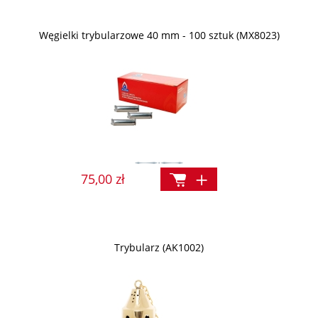
Węgielki trybularzowe 40 mm - 100 sztuk (MX8023)
75,00 zł
Trybularz (AK1002)