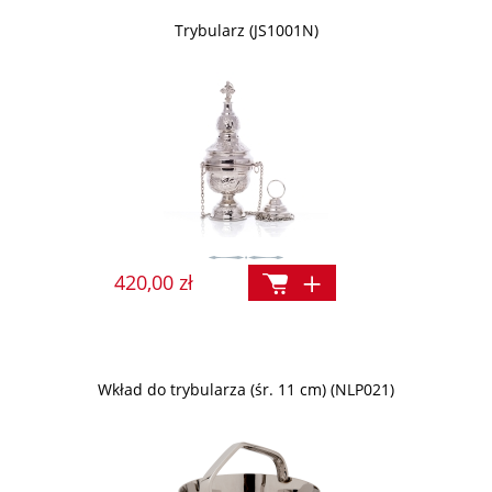
Trybularz (JS1001N)
420,00 zł
Wkład do trybularza (śr. 11 cm) (NLP021)