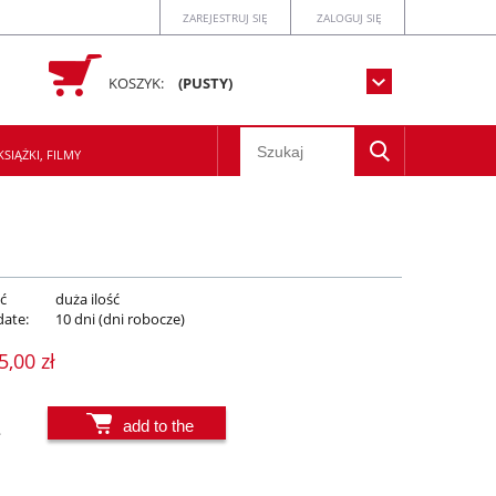
ZAREJESTRUJ SIĘ
ZALOGUJ SIĘ
KOSZYK:
(PUSTY)
SIĄŻKI, FILMY
ć
duża ilość
date:
10 dni (dni robocze)
5,00 zł
add to the
.
basket