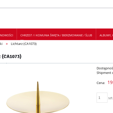
NOWOŚCI
CHRZEST / I KOMUNIA ŚWIĘTA / BIERZMOWANIE / ŚLUB
ALBUMY, K
»
ki
Lichtarz (CA1073)
 NEWSLETTER
z (CA1073)
Dostępnoś
Shipment 
19
Cena:
szt