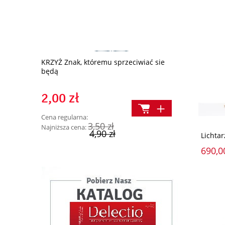
Dziewięć kro
KRZYŻ Znak, któremu sprzeciwiać sie
będą
14,90 z
2,00 zł
Cena regularn
Cena regularna:
3,50 zł
Najniższa cena:
Najniższa cen
4,90 zł
Lichta
19,90 zł
690,0