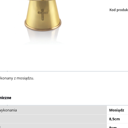
Kod produk
ykonany z mosiądzu.
niczne
 wykonania
Mosiądz
8,5cm
ć
8cm