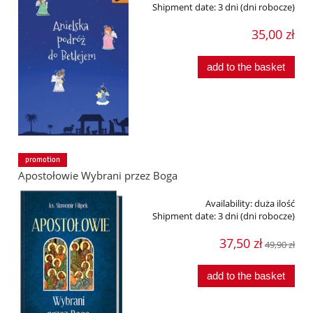
Shipment date:
3 dni (dni robocze)
35,00 zł
add to the basket
promotion
Apostołowie Wybrani przez Boga
Availability:
duża ilość
Shipment date:
3 dni (dni robocze)
37,50 zł
49,90 zł
add to the basket