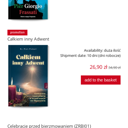
promotion
Całkiem inny Adwent
Availability:
duża ilość
Shipment date:
10 dni (dni robocze)
26,90 zł
34,90 zł
add to the basket
Celebracje przed bierzmowaniem (ZRBI01)