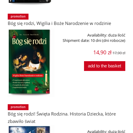
promotion
Bóg się rodzi, Wigilia i Boże Narodzenie w rodzinie
Availability:
duża ilość
Shipment date:
10 dni (dni robocze)
14,90 zł
17,90 zł
add to the basket
promotion
Bóg się rodzi! Święta Rodzina. Historia Dziecka, które
zbawiło świat
Availability:
duża ilość