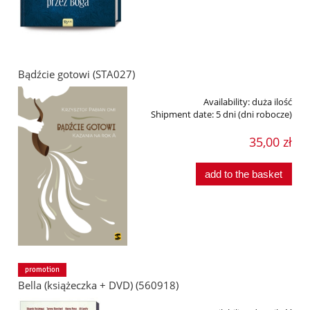
Bądźcie gotowi (STA027)
Availability:
duża ilość
Shipment date:
5 dni (dni robocze)
35,00 zł
add to the basket
promotion
Bella (książeczka + DVD) (560918)