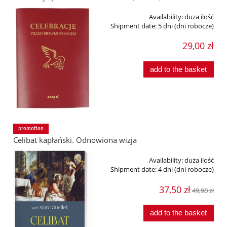
Availability:
duża ilość
Shipment date:
5 dni (dni robocze)
29,00 zł
add to the basket
promotion
Celibat kapłański. Odnowiona wizja
Availability:
duża ilość
Shipment date:
4 dni (dni robocze)
37,50 zł
49,90 zł
add to the basket