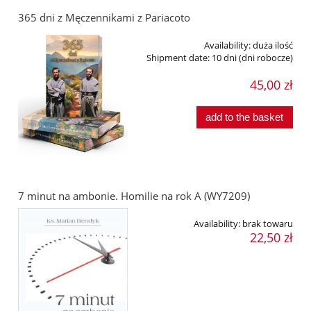
365 dni z Męczennikami z Pariacoto
Availability:
duża ilość
Shipment date:
10 dni (dni robocze)
45,00 zł
add to the basket
7 minut na ambonie. Homilie na rok A (WY7209)
Availability:
brak towaru
22,50 zł