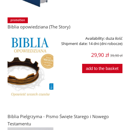
promotion
Biblia opowiedziana (The Story)
Availability:
duża ilość
Shipment date:
14 dni (dni robocze)
29,90 zł
39,90 zł
add to the basket
Biblia Pielgrzyma - Pismo Święte Starego i Nowego
Testamentu