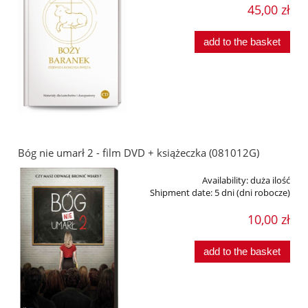
45,00 zł
add to the basket
Bóg nie umarł 2 - film DVD + książeczka (081012G)
Availability:
duża ilość
Shipment date:
5 dni (dni robocze)
10,00 zł
add to the basket