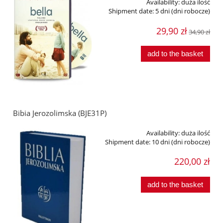
Availability:
duża ilość
Shipment date:
5 dni (dni robocze)
29,90 zł
34,90 zł
add to the basket
Bibia Jerozolimska (BJE31P)
Availability:
duża ilość
Shipment date:
10 dni (dni robocze)
220,00 zł
add to the basket