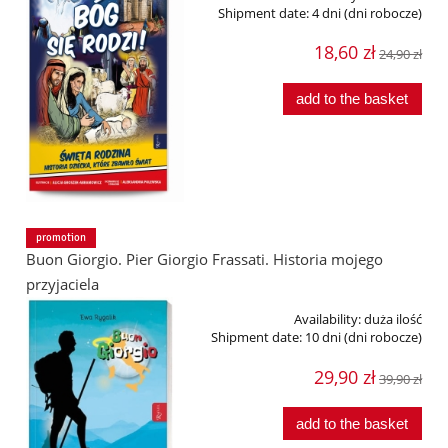
Shipment date:
4 dni (dni robocze)
18,60 zł
24,90 zł
add to the basket
promotion
Buon Giorgio. Pier Giorgio Frassati. Historia mojego
przyjaciela
Availability:
duża ilość
Shipment date:
10 dni (dni robocze)
29,90 zł
39,90 zł
add to the basket