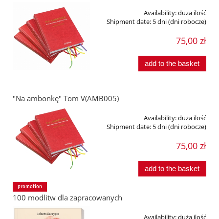
Availability:
duża ilość
Shipment date:
5 dni (dni robocze)
75,00 zł
add to the basket
"Na ambonkę" Tom V(AMB005)
Availability:
duża ilość
Shipment date:
5 dni (dni robocze)
75,00 zł
add to the basket
promotion
100 modlitw dla zapracowanych
Availability:
duża ilość