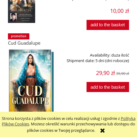
10,00 zł
add to the basket
promotion
Cud Guadalupe
Availability:
duża ilość
Shipment date:
5 dni (dni robocze)
29,90 zł
39,90 zł
add to the basket
Strona korzysta z plików cookies w celu realizacji usług i zgodnie z
Polityką
Plików Cookies
. Możesz określić warunki przechowywania lub dostępu do
plików cookies w Twojej przeglądarce.
Cuda świętej Rity patronki w sprawach najtrudniejszych