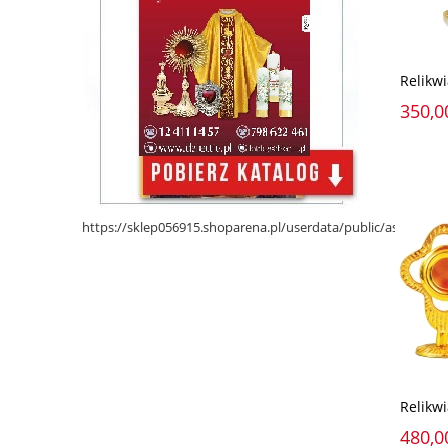
Relikw
350,0
https://sklep056915.shoparena.pl/userdata/public/assets/
Relikw
480,0