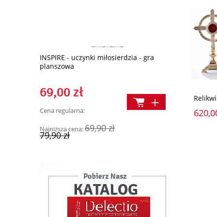
yż (043717)
INSPIRE - uczynki miłosierdzia - gra
Święty Franci
planszowa
oddał serce 
69,00 zł
11,90 z
Relikwi
Cena regularna:
Cena regularn
620,0
69,90 zł
Najniższa cena:
Najniższa cen
79,90 zł
14,90 zł