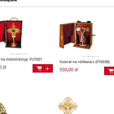
powiązane
ł na monstrancję- FUT001
Futerał na relikwiarz (FT003B)
0 zł
550,00 zł