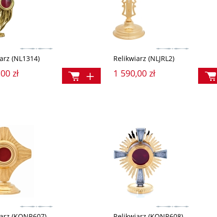
iarz (NL1314)
Relikwiarz (NLJRL2)
00 zł
1 590,00 zł
iarz (KONR607)
Relikwiarz (KONR608)