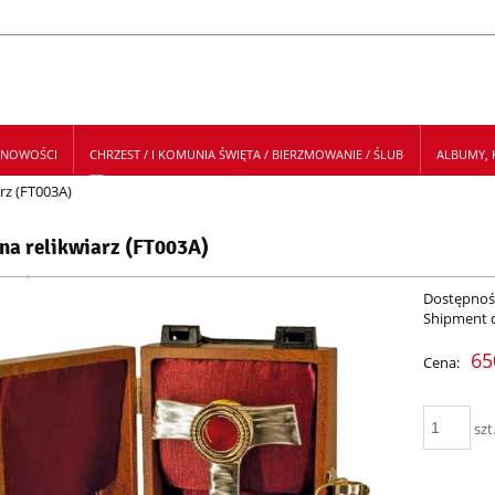
NOWOŚCI
CHRZEST / I KOMUNIA ŚWIĘTA / BIERZMOWANIE / ŚLUB
ALBUMY, K
arz (FT003A)
 NEWSLETTER
 na relikwiarz (FT003A)
Dostępnoś
Shipment 
65
Cena:
szt