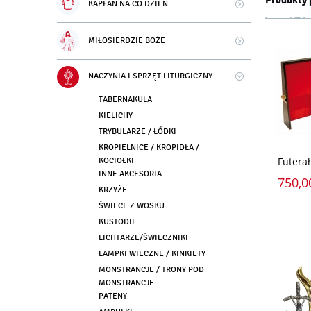
Produkty 
KAPŁAN NA CO DZIEŃ
MIŁOSIERDZIE BOŻE
NACZYNIA I SPRZĘT LITURGICZNY
TABERNAKULA
KIELICHY
TRYBULARZE / ŁÓDKI
KROPIELNICE / KROPIDŁA /
Futera
KOCIOŁKI
INNE AKCESORIA
750,0
KRZYŻE
ŚWIECE Z WOSKU
KUSTODIE
LICHTARZE/ŚWIECZNIKI
LAMPKI WIECZNE / KINKIETY
MONSTRANCJE / TRONY POD
MONSTRANCJE
PATENY