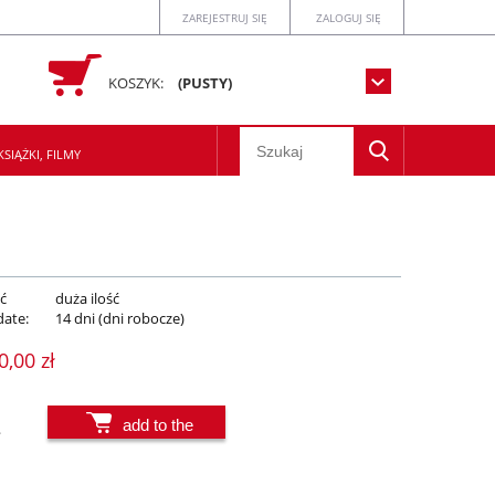
ZAREJESTRUJ SIĘ
ZALOGUJ SIĘ
KOSZYK:
(PUSTY)
SIĄŻKI, FILMY
ć
duża ilość
date:
14 dni (dni robocze)
0,00 zł
add to the
.
basket