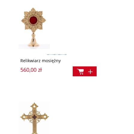
Nasza wiara. Kolorowanki dla dzieci
List do Pana Boga
15,00 zł
12,90 zł
Relikwiarz mosiężny
Cena regularna:
Cena regularna:
560,00 zł
19,90 zł
16,90 
Najniższa cena:
Najniższa cena:
19,90 zł
16,90 zł