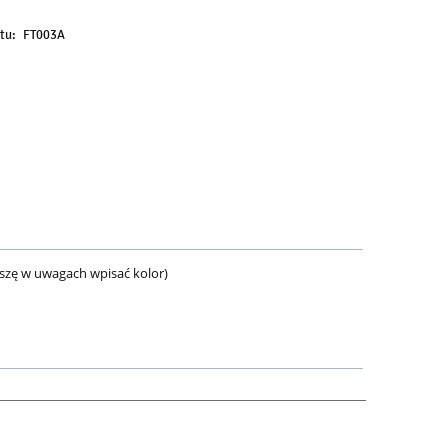
tu:
FT003A
szę w uwagach wpisać kolor)