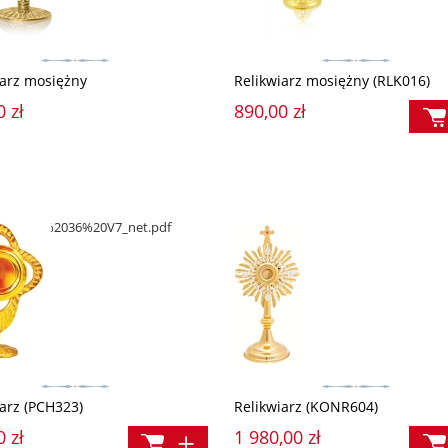
iarz mosiężny
Relikwiarz mosiężny (RLK016)
0 zł
890,00 zł
/DELECTIO%2036%20V7_net.pdf
iarz (PCH323)
Relikwiarz (KONR604)
0 zł
1 980,00 zł