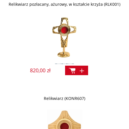
Relikwiarz pozłacany, ażurowy, w kształcie krzyża (RLK001)
820,00 zł
Relikwiarz (KONR607)