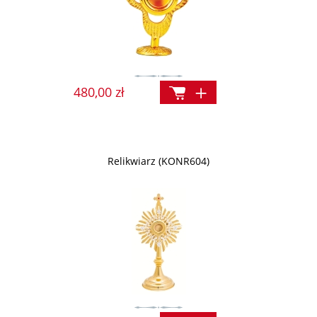
480,00 zł
Relikwiarz (KONR604)