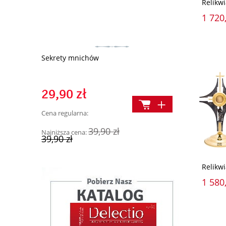
Relikwi
1 720,
ć… Szokujące
Sekrety mnichów
Elementarz 
29,90 zł
12,90 z
Cena regularna:
Cena regularn
39,90 zł
Najniższa cena:
Najniższa cen
39,90 zł
16,90 zł
Relikwi
1 580,