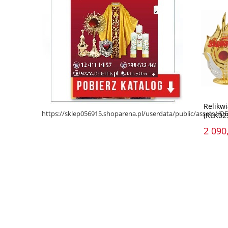
Relikwi
https://sklep056915.shoparena.pl/userdata/public/assets/
(RLK02
2 090,