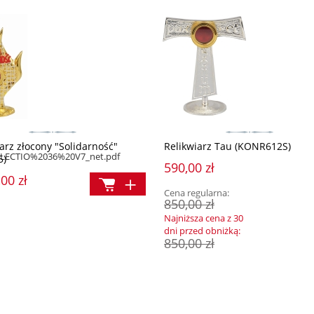
arz złocony "Solidarność"
Relikwiarz Tau (KONR612S)
/DELECTIO%2036%20V7_net.pdf
5)
590,00 zł
00 zł
Cena regularna:
850,00 zł
Najniższa cena z 30
dni przed obniżką:
850,00 zł