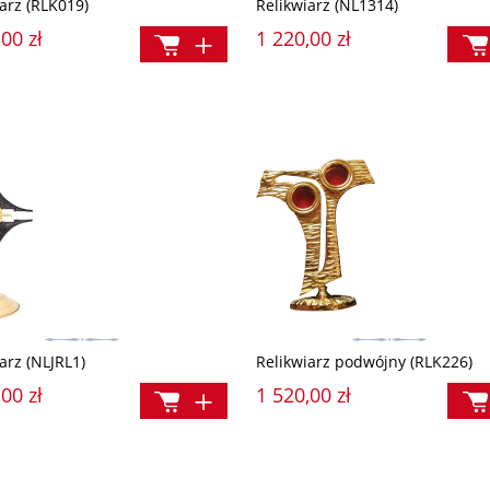
arz (RLK019)
Relikwiarz (NL1314)
00 zł
1 220,00 zł
małego Polaka
21.37 (film na pendrive)
ł
53,00 zł
a:
Cena regularna:
16,90 zł
69,90 zł
a:
Najniższa cena:
69,90 zł
arz (NLJRL1)
Relikwiarz podwójny (RLK226)
00 zł
1 520,00 zł