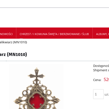
NOWOŚCI
CHRZEST / I KOMUNIA ŚWIĘTA / BIERZMOWANIE / ŚLUB
ALBUMY, K
elikwiarz (MN1010)
 NEWSLETTER
arz (MN1010)
Dostępnoś
Shipment 
52
Cena:
szt