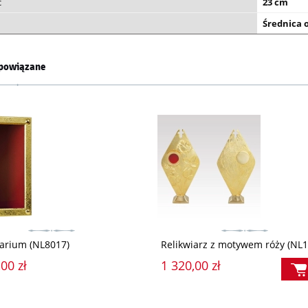
ć
23 cm
Średnica o
powiązane
iarium (NL8017)
Relikwiarz z motywem róży (NL1
00 zł
1 320,00 zł