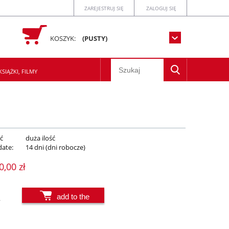
ZAREJESTRUJ SIĘ
ZALOGUJ SIĘ
KOSZYK:
(PUSTY)
SIĄŻKI, FILMY
ć
duża ilość
date:
14 dni (dni robocze)
0,00 zł
add to the
.
basket