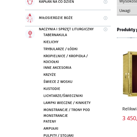
Wysokoś
KAPŁAN NA CO DZIEŃ
Uwagi
MIŁOSIERDZIE BOŻE
NACZYNIA I SPRZĘT LITURGICZNY
Produkty 
TABERNAKULA
KIELICHY
TRYBULARZE / ŁÓDKI
KROPIELNICE / KROPIDŁA /
KOCIOŁKI
INNE AKCESORIA
KRZYŻE
ŚWIECE Z WOSKU
KUSTODIE
LICHTARZE/ŚWIECZNIKI
LAMPKI WIECZNE / KINKIETY
Relikw
MONSTRANCJE / TRONY POD
MONSTRANCJE
3 450,
PATENY
AMPUŁKI
PULPITY / STOJAKI