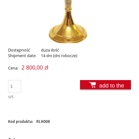
Dostępność
duża ilość
Shipment date:
14 dni (dni robocze)
2 800,00 zł
Cena:
add to the
basket
szt.
Kod produktu:
RLK008