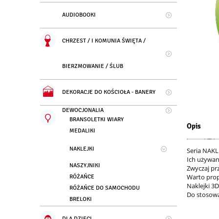
AUDIOBOOKI
CHRZEST / I KOMUNIA ŚWIĘTA /
BIERZMOWANIE / ŚLUB
DEKORACJE DO KOŚCIOŁA - BANERY
DEWOCJONALIA
BRANSOLETKI WIARY
Opis
MEDALIKI
NAKLEJKI
Seria NAK
Ich używan
NASZYJNIKI
Zwyczaj pr
Warto prop
RÓŻAŃCE
Naklejki 3
RÓŻAŃCE DO SAMOCHODU
Do stosowa
BRELOKI
DLA DZIECI