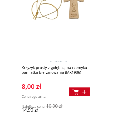
Krzyżyk prosty z gołębicą na rzemyku -
Moja pierws
pamiatka bierzmowania (MX1936)
(336024)
8,00 zł
18,90 z
Cena regularna:
Cena regularn
10,90 zł
Najniższa cena:
Najniższa cen
14,90 zł
24,90 zł