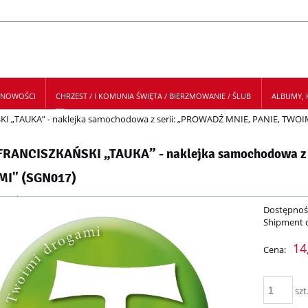
NOWOŚCI
CHRZEST / I KOMUNIA ŚWIĘTA / BIERZMOWANIE / ŚLUB
ALBUMY, K
I „TAUKA” - naklejka samochodowa z serii: „PROWADŹ MNIE, PANIE, TWO
 NEWSLETTER
FRANCISZKAŃSKI „TAUKA” - naklejka samochodowa z
I" (SGN017)
Dostępnoś
Shipment 
14
Cena:
szt