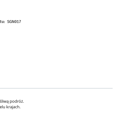
tu:
SGN017
śliwą podróż.
lu krajach.