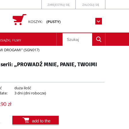
ZAREJESTRUJ SIĘ
ZALOGUJ SIĘ
KOSZYK:
(PUSTY)
SIĄŻKI, FILMY
IMI DROGAMI" (SGN017)
 serii: „PROWADŹ MNIE, PANIE, TWOIMI
ć
duża ilość
date:
3 dni (dni robocze)
,90 zł
add to the
.
basket