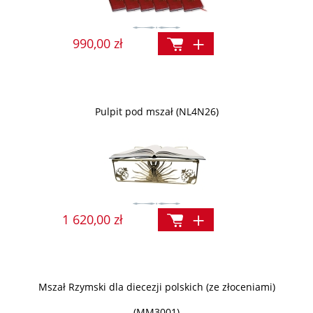
990,00 zł
Pulpit pod mszał (NL4N26)
1 620,00 zł
Mszał Rzymski dla diecezji polskich (ze złoceniami)
(MM3001)