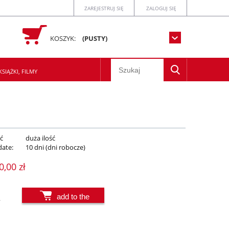
ZAREJESTRUJ SIĘ
ZALOGUJ SIĘ
KOSZYK:
(PUSTY)
SIĄŻKI, FILMY
ć
duża ilość
date:
10 dni (dni robocze)
0,00 zł
add to the
.
basket