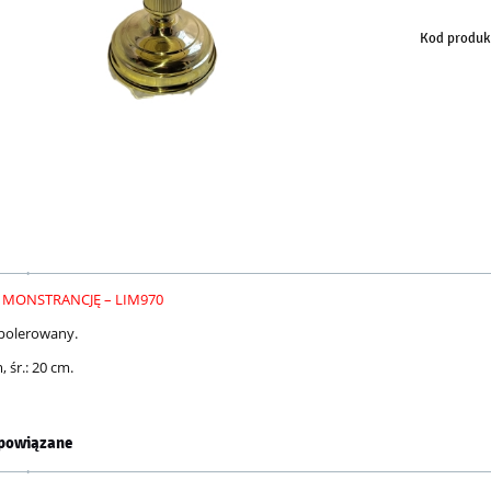
Kod produk
 MONSTRANCJĘ – LIM970
polerowany.
, śr.: 20 cm.
powiązane