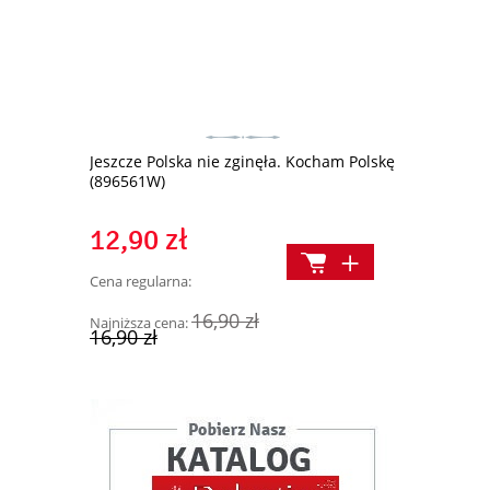
h ze świętą
Jeszcze Polska nie zginęła. Kocham Polskę
Elementarz 
(896561W)
12,90 zł
7,50 zł
Cena regularna:
Cena regularn
Najniższa cen
16,90 zł
Najniższa cena:
16,90 zł