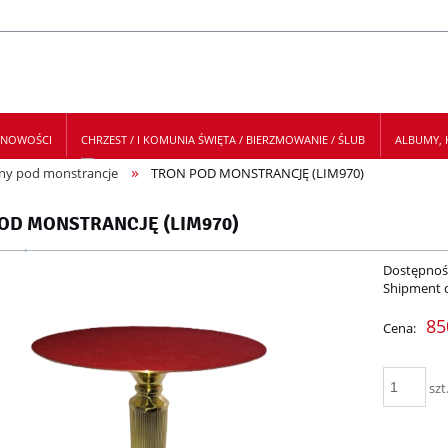
NOWOŚCI
CHRZEST / I KOMUNIA ŚWIĘTA / BIERZMOWANIE / ŚLUB
ALBUMY, K
»
ony pod monstrancje
TRON POD MONSTRANCJĘ (LIM970)
 NEWSLETTER
OD MONSTRANCJĘ (LIM970)
Dostępnoś
Shipment 
85
Cena:
szt