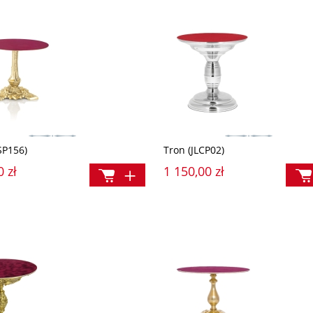
SP156)
Tron (JLCP02)
0 zł
1 150,00 zł