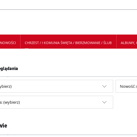
NOWOŚCI
CHRZEST / I KOMUNIA ŚWIĘTA / BIERZMOWANIE / ŚLUB
ALBUMY, K
 NEWSLETTER
eglądania
ybierz)
Nowość: 
: (wybierz)
wie