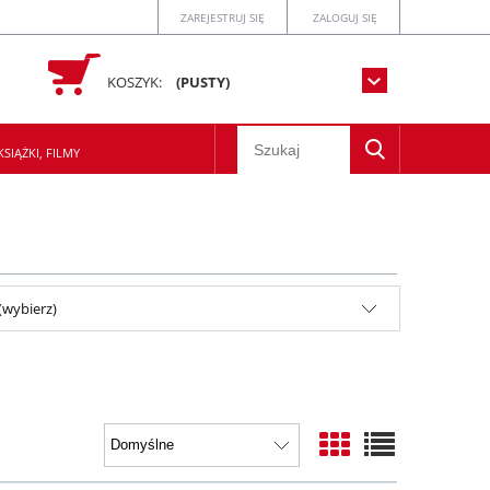
ZAREJESTRUJ SIĘ
ZALOGUJ SIĘ
KOSZYK:
(PUSTY)
SIĄŻKI, FILMY
(wybierz)