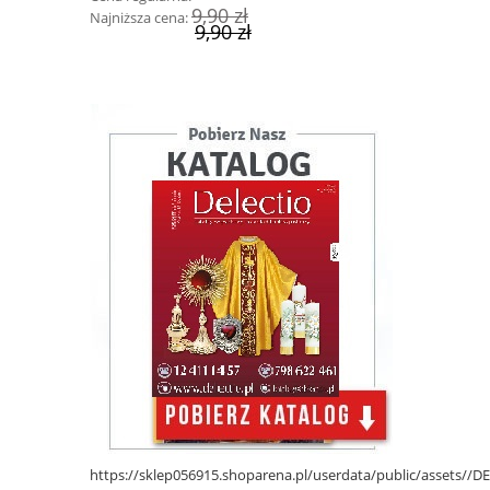
9,90 zł
Najniższa cena:
Najniższa cen
9,90 zł
34,90 zł
https://sklep056915.shoparena.pl/userdata/public/assets/