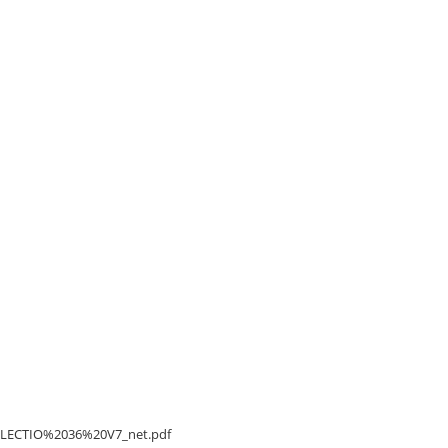
34,90 zł
18,90 zł
a:
Najniższa cena:
24,90 zł
/DELECTIO%2036%20V7_net.pdf