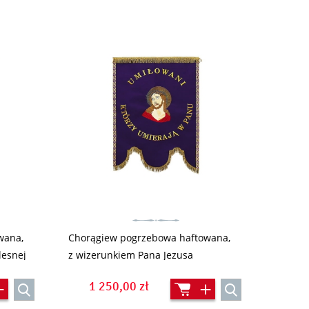
wana,
Chorągiew pogrzebowa haftowana,
lesnej
z wizerunkiem Pana Jezusa
cierpiacego (SCP005)
1 250,00 zł