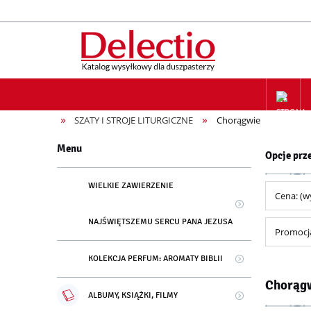
»
»
SZATY I STROJE LITURGICZNE
Chorągwie
ZAPIS NA
Menu
Opcje prz
WIELKIE ZAWIERZENIE
Cena: (w
NAJŚWIĘTSZEMU SERCU PANA JEZUSA
Promocja
KOLEKCJA PERFUM: AROMATY BIBLII
Chorąg
ALBUMY, KSIĄŻKI, FILMY