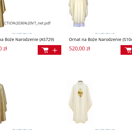
/DELECTIO%2036%20V7_net.pdf
na Boże Narodzenie (AS729)
Ornat na Boże Narodzenie (S10
0 zł
520,00 zł