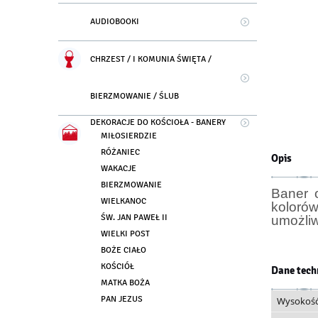
AUDIOBOOKI
CHRZEST / I KOMUNIA ŚWIĘTA /
BIERZMOWANIE / ŚLUB
DEKORACJE DO KOŚCIOŁA - BANERY
MIŁOSIERDZIE
RÓŻANIEC
Opis
WAKACJE
BIERZMOWANIE
Baner 
WIELKANOC
koloró
ŚW. JAN PAWEŁ II
umożliw
WIELKI POST
BOŻE CIAŁO
KOŚCIÓŁ
Dane tech
MATKA BOŻA
PAN JEZUS
Wysokoś