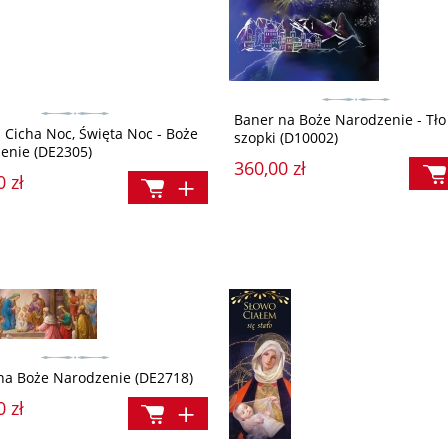
Baner na Boże Narodzenie - Tło
- Cicha Noc, Święta Noc - Boże
szopki (D10002)
enie (DE2305)
360,00 zł
0 zł
na Boże Narodzenie (DE2718)
0 zł
Sprawdziany. Ze św. Stanisławem Kos
edziana (The Story)
przez Wielki Post. Moje drogi krzyżow
(komplet 25 szt.)