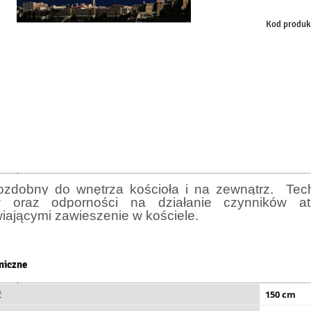
Kod produk
ozdobny do wnętrza kościoła i na zewnątrz. Tech
w oraz odporności na działanie czynników a
iającymi zawieszenie w kościele.
niczne
ć
150 cm