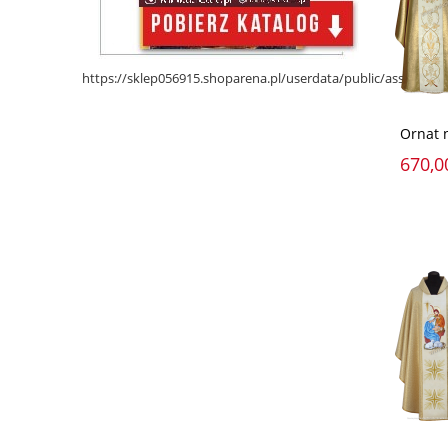
https://sklep056915.shoparena.pl/userdata/public/assets/
Ornat 
670,0