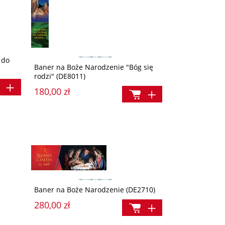
 do
Baner na Boże Narodzenie "Bóg się
rodzi" (DE8011)
180,00 zł
Baner na Boże Narodzenie (DE2710)
280,00 zł
tką
Różaniec Róż Żywego Różańca (S0193G)
Rodzina Bogiem siln
e