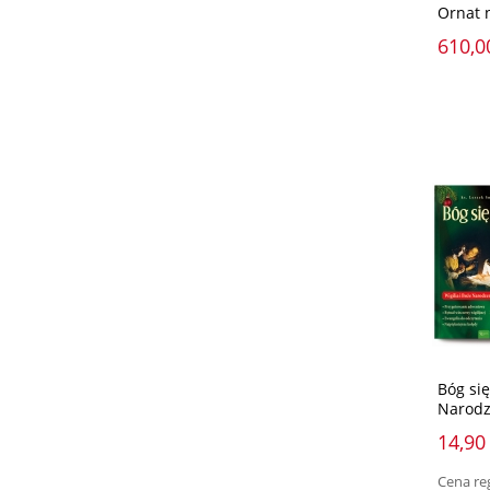
Ornat 
610,0
Bóg się
Narodz
14,90 
Cena re