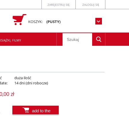
ZAREJESTRUJ SIĘ
ZALOGUJ SIĘ
KOSZYK:
(PUSTY)
SIĄŻKI, FILMY
ć
duża ilość
date:
14 dni (dni robocze)
0,00 zł
add to the
.
basket