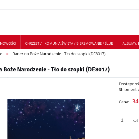
NOWOŚCI
CHRZEST / I KOMUNIA ŚWIĘTA / BIERZMOWANIE / ŚLUB
ALBUMY, K
»
e
Baner na Boże Narodzenie - Tło do szopki (DE8017)
 NEWSLETTER
a Boże Narodzenie - Tło do szopki (DE8017)
Dostępnoś
Shipment 
34
Cena:
szt