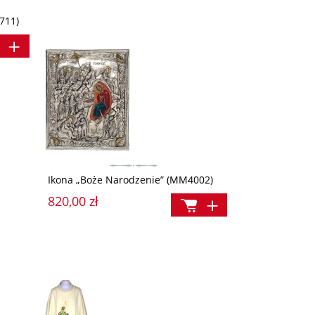
711)
30,00 zł
5,00 zł
Cena regularna:
Cena regularna:
34,90 zł
9,50 z
Najniższa cena:
Najniższa cena:
39,90 zł
12,90 zł
Ikona „Boże Narodzenie” (MM4002)
820,00 zł