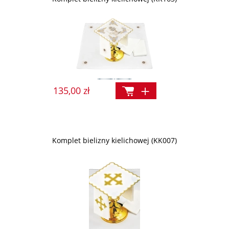
135,00 zł
Komplet bielizny kielichowej (KK007)