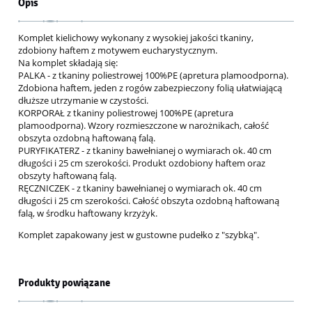
Opis
Komplet kielichowy wykonany z wysokiej jakości tkaniny,
zdobiony haftem z motywem eucharystycznym.
Na komplet składają się:
PALKA - z tkaniny poliestrowej 100%PE (apretura plamoodporna).
Zdobiona haftem, jeden z rogów zabezpieczony folią ułatwiającą
dłuższe utrzymanie w czystości.
KORPORAŁ z tkaniny poliestrowej 100%PE (apretura
plamoodporna). Wzory rozmieszczone w narożnikach, całość
obszyta ozdobną haftowaną falą.
PURYFIKATERZ - z tkaniny bawełnianej o wymiarach ok. 40 cm
długości i 25 cm szerokości. Produkt ozdobiony haftem oraz
obszyty haftowaną falą.
RĘCZNICZEK - z tkaniny bawełnianej o wymiarach ok. 40 cm
długości i 25 cm szerokości. Całość obszyta ozdobną haftowaną
falą, w środku haftowany krzyżyk.
Komplet zapakowany jest w gustowne pudełko z "szybką".
Produkty powiązane