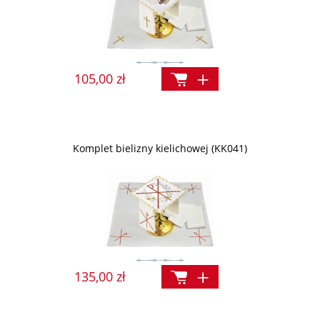
105,00 zł
Komplet bielizny kielichowej (KK041)
135,00 zł