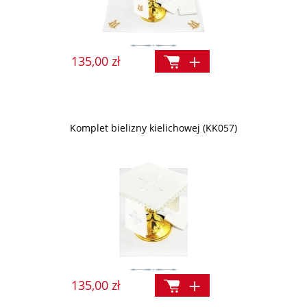
135,00 zł
Komplet bielizny kielichowej (KK057)
135,00 zł