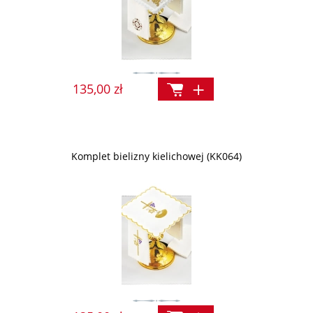
135,00 zł
Komplet bielizny kielichowej (KK064)