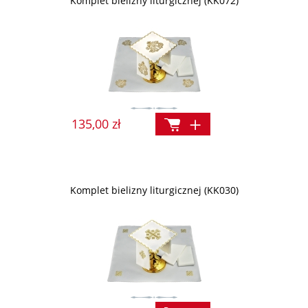
Komplet bielizny liturgicznej (KK072)
135,00 zł
Komplet bielizny liturgicznej (KK030)