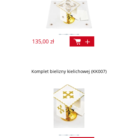
135,00 zł
Komplet bielizny kielichowej (KK007)