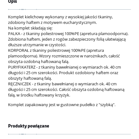
Opis
Komplet kielichowy wykonany z wysokiej jakości tkaniny,
zdobiony haftem z motywem eucharystycznym.
Na komplet składają się:
PALKA - z tkaniny poliestrowej 100%PE (apretura plamoodporna).
Zdobiona haftem, jeden z rogów zabezpieczony folią ułatwiającą
dłuższe utrzymanie w czystości.
KORPORAŁ z tkaniny poliestrowej 100%PE (apretura
plamoodporna). Wzory rozmieszczone w narożnikach, całość
obszyta ozdobną haftowaną falą.
PURYFIKATERZ - z tkaniny bawełnianej o wymiarach ok. 40 cm
długości i 25 cm szerokości. Produkt ozdobiony haftem oraz
obszyty haftowaną falą.
RĘCZNICZEK - z tkaniny bawełnianej o wymiarach ok. 40 cm
długości i 25 cm szerokości. Całość obszyta ozdobną haftowaną
falą, w środku haftowany krzyżyk.
Komplet zapakowany jest w gustowne pudełko z "szybką".
Produkty powiązane