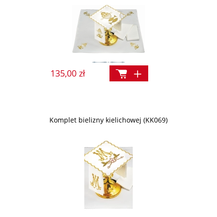
135,00 zł
Komplet bielizny kielichowej (KK069)