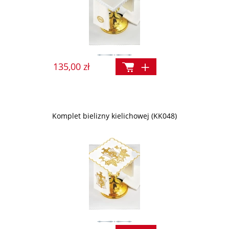
135,00 zł
Komplet bielizny kielichowej (KK048)