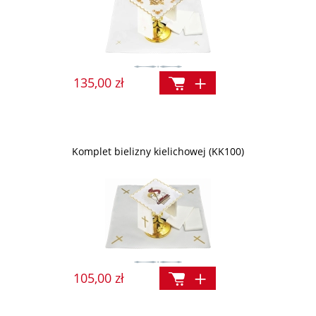
135,00 zł
Komplet bielizny kielichowej (KK100)
105,00 zł