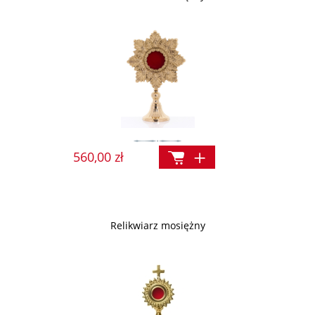
560,00 zł
Relikwiarz mosiężny