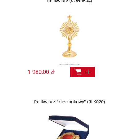
Relikwiarz (KONR604)
1 980,00 zł
Relikwiarz "kieszonkowy" (RLK020)