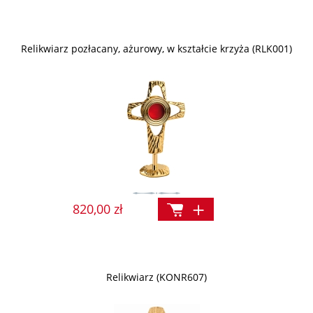
Relikwiarz pozłacany, ażurowy, w kształcie krzyża (RLK001)
820,00 zł
Relikwiarz (KONR607)